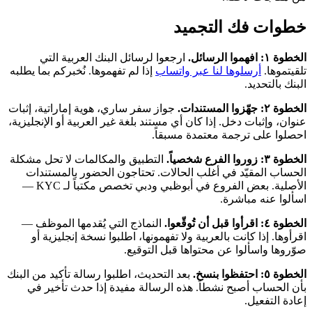
خطوات فك التجميد
الخطوة ١: افهموا الرسائل.
ارجعوا لرسائل البنك العربية التي
تلقيتموها.
أرسلوها لنا عبر واتساب
إذا لم تفهموها. نُخبركم بما يطلبه
البنك بالتحديد.
الخطوة ٢: جهّزوا المستندات.
جواز سفر ساري، هوية إماراتية، إثبات
عنوان، وإثبات دخل. إذا كان أي مستند بلغة غير العربية أو الإنجليزية،
احصلوا على ترجمة معتمدة مسبقاً.
الخطوة ٣: زوروا الفرع شخصياً.
التطبيق والمكالمات لا تحل مشكلة
الحساب المقيّد في أغلب الحالات. تحتاجون الحضور بالمستندات
الأصلية. بعض الفروع في أبوظبي ودبي تخصص مكتباً لـ KYC —
اسألوا عنه مباشرة.
الخطوة ٤: اقرأوا قبل أن تُوقّعوا.
النماذج التي يُقدمها الموظف —
اقرأوها. إذا كانت بالعربية ولا تفهمونها، اطلبوا نسخة إنجليزية أو
صوّروها واسألوا عن محتواها قبل التوقيع.
الخطوة ٥: احتفظوا بنسخ.
بعد التحديث، اطلبوا رسالة تأكيد من البنك
بأن الحساب أصبح نشطاً. هذه الرسالة مفيدة إذا حدث تأخير في
إعادة التفعيل.