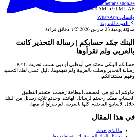
info@onlinetranslation.ae
WhatsApp — 9 AM to 9 PM UAE
واتساب
WhatsApp
العودة للمدونة
مدوّنة يومية
25 مارس 2026
٦ دقائق قراءة
البنك جمّد حسابكم | رسالة التحذير كانت
بالعربي ولم تقرأوها
حسابكم البنكي مجمّد في أبوظبي أو دبي بسبب تحديث KYC.
رسالة التحذير وصلت بالعربية ولم تفهموها. دليل عملي لفك التجميد
وفهم مستنداتكم.
حاولتم الدفع في المطعم. البطاقة رُفضت. فتحتم التطبيق —
الحساب مقيّد. رجعتم لرسائل الهاتف. وجدتم ثلاث رسائل من البنك
خلال الأسابيع الماضية. كلها بالعربية. لم تقرأوا أياً منها.
في هذا المقال
ما الذي حدث
رسائل البنك العربية التي تجاهلتموها