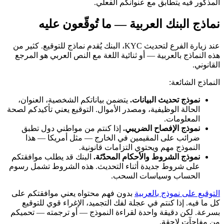
المذكور فيه يتطابق مع عنوانكم الفعلي.
نماذج البنك العربية — ما تُوقّعون عليه
عند زيارة الفرع لتحديث KYC، البنك يُقدم نماذج للتوقيع. كثير من
هذه النماذج بالعربية — أو ثنائية اللغة مع النص العربي هو المرجع
القانوني.
النماذج الشائعة:
نموذج تحديث البيانات.
يتضمن بياناتكم الشخصية، العنوان،
الحالة الوظيفية، ومصدر الأموال. التوقيع يعني تأكيدكم لصحة
المعلومات.
نموذج الإفصاح الضريبي.
إذا كنتم من مواطني دول تطبق
ضرائب على المقيمين في الخارج — مثل أمريكا — هذا
النموذج مهم ويحتوي التزامات قانونية.
نموذج الشروط والأحكام المحدّثة.
البنك قد يطلب موافقتكم
على شروط جديدة أثناء التحديث. هذه الشروط تشمل رسوم
الحساب وسياسات السحب.
التوقيع على نموذج بالعربية
بدون فهم محتواه يعني موافقتكم على
كل ما فيه. إذا كنتم في عجلة لفك التجميد، الإغراء قوي للتوقيع
بسرعة. لكن دقيقة واحدة لقراءة النموذج — أو ترجمته — تحميكم
من مفاجآت لاحقة.