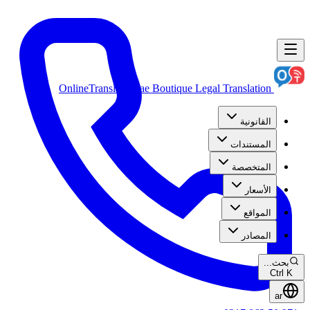
OnlineTranslation.ae
Boutique Legal Translation
القانونية
المستندات
المتخصصة
الأسعار
المواقع
المصادر
بحث...
Ctrl K
ar