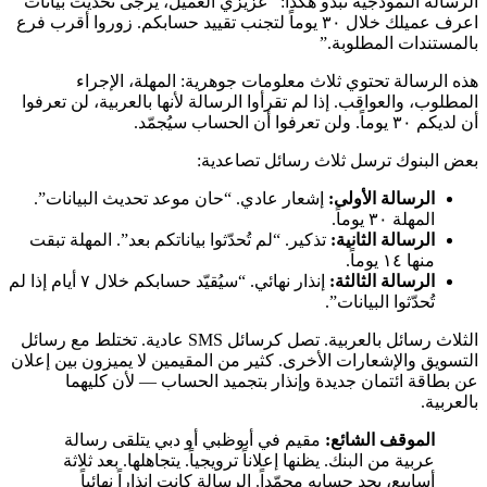
الرسالة النموذجية تبدو هكذا: “عزيزي العميل، يُرجى تحديث بيانات
اعرف عميلك خلال ٣٠ يوماً لتجنب تقييد حسابكم. زوروا أقرب فرع
بالمستندات المطلوبة.”
هذه الرسالة تحتوي ثلاث معلومات جوهرية: المهلة، الإجراء
المطلوب، والعواقب. إذا لم تقرأوا الرسالة لأنها بالعربية، لن تعرفوا
أن لديكم ٣٠ يوماً. ولن تعرفوا أن الحساب سيُجمّد.
بعض البنوك ترسل ثلاث رسائل تصاعدية:
الرسالة الأولى:
إشعار عادي. “حان موعد تحديث البيانات”.
المهلة ٣٠ يوماً.
الرسالة الثانية:
تذكير. “لم تُحدّثوا بياناتكم بعد”. المهلة تبقت
منها ١٤ يوماً.
الرسالة الثالثة:
إنذار نهائي. “سيُقيّد حسابكم خلال ٧ أيام إذا لم
تُحدّثوا البيانات”.
الثلاث رسائل بالعربية. تصل كرسائل SMS عادية. تختلط مع رسائل
التسويق والإشعارات الأخرى. كثير من المقيمين لا يميزون بين إعلان
عن بطاقة ائتمان جديدة وإنذار بتجميد الحساب — لأن كليهما
بالعربية.
الموقف الشائع:
مقيم في أبوظبي أو دبي يتلقى رسالة
عربية من البنك. يظنها إعلاناً ترويجياً. يتجاهلها. بعد ثلاثة
أسابيع، يجد حسابه مجمّداً. الرسالة كانت إنذاراً نهائياً