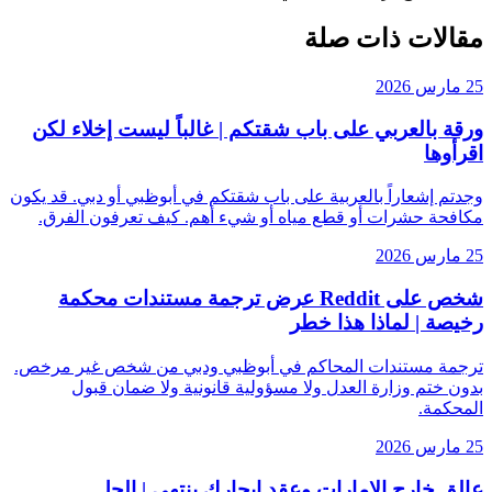
مقالات ذات صلة
25 مارس 2026
ورقة بالعربي على باب شقتكم | غالباً ليست إخلاء لكن
اقرأوها
وجدتم إشعاراً بالعربية على باب شقتكم في أبوظبي أو دبي. قد يكون
مكافحة حشرات أو قطع مياه أو شيء أهم. كيف تعرفون الفرق.
25 مارس 2026
شخص على Reddit عرض ترجمة مستندات محكمة
رخيصة | لماذا هذا خطر
ترجمة مستندات المحاكم في أبوظبي ودبي من شخص غير مرخص.
بدون ختم وزارة العدل ولا مسؤولية قانونية ولا ضمان قبول
المحكمة.
25 مارس 2026
عالق خارج الإمارات وعقد إيجارك ينتهي | الحل