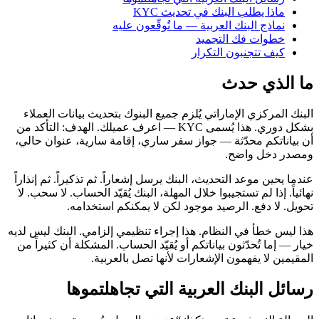
ماذا يطلب البنك في تحديث KYC
نماذج البنك العربية — ما تُوقّعون عليه
خطوات فك التجميد
كيف تتجنبون التكرار
ما الذي حدث
البنك المركزي الإماراتي يُلزم جميع البنوك بتحديث بيانات العملاء
بشكل دوري. هذا يُسمى KYC — اعرف عميلك. الهدف: التأكد من
أن بياناتكم محدّثة — جواز سفر ساري، إقامة سارية، عنوان حالي،
ومصدر دخل واضح.
عندما يحين موعد التحديث، البنك يرسل إشعاراً. ثم تذكيراً. ثم إنذاراً
نهائياً. إذا لم تستجيبوا خلال المهلة، البنك يُقيّد الحساب. لا سحب. لا
تحويل. لا دفع. الرصيد موجود لكن لا يمكنكم استخدامه.
هذا ليس خطأ في النظام. هذا إجراء تنظيمي إلزامي. البنك ليس لديه
خيار — إما تُحدّثون بياناتكم أو يُقيّد الحساب. المشكلة أن كثيراً من
المقيمين لا يفهمون الإشعارات لأنها تصل بالعربية.
رسائل البنك العربية التي تجاهلتموها