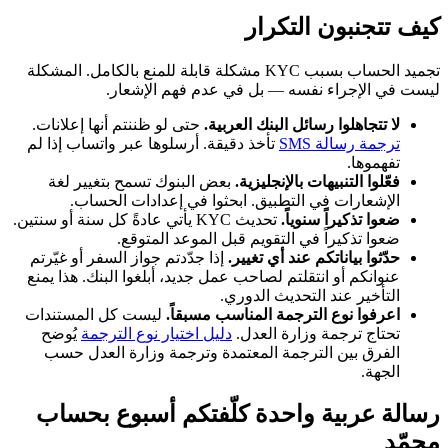
كيف تتجنبون التكرار
تجميد الحساب بسبب KYC مشكلة قابلة للمنع بالكامل. المشكلة
ليست في الإجراء نفسه — بل في عدم فهم الإشعار.
لا تتجاهلوا رسائل البنك العربية.
حتى لو ظننتم أنها إعلانات.
ترجمة رسالة SMS
تأخذ دقيقة. أرسلوها عبر واتساب إذا لم
تفهموها.
فعّلوا التنبيهات بالإنجليزية.
بعض البنوك تسمح بتغيير لغة
الإشعارات في التطبيق. ابحثوا في إعدادات الحساب.
ضعوا تذكيراً سنوياً.
تحديث KYC يأتي عادةً كل سنة أو سنتين.
ضعوا تذكيراً في التقويم قبل الموعد المتوقع.
حدّثوا بياناتكم عند أي تغيير.
إذا جدّدتم جواز السفر أو غيّرتم
عنوانكم أو انتقلتم لصاحب عمل جديد، أبلغوا البنك. هذا يمنع
التأخير عند التحديث الدوري.
اعرفوا نوع الترجمة المناسب مسبقاً.
ليست كل المستندات
تحتاج ترجمة وزارة العدل.
دليل اختيار نوع الترجمة
يُوضح
الفرق بين الترجمة المعتمدة وترجمة وزارة العدل حسب
الجهة.
رسالة عربية واحدة كلّفتكم أسبوع بحساب
مجمّد