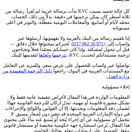
كل حالة تجميد بسبب KYC بدأت برسالة عربية لم تُقرأ. رسالة من
ثلاثة أسطر كان يمكن ترجمتها في دقيقة. بدلاً من ذلك، الحساب
مجمّد لأيام أو أسابيع، والمعاملات اليومية معطّلة، والتوتر في أعلى
مستوياته.
إذا تلقيتم رسالة من البنك بالعربية ولا تفهمونها، أرسلوها عبر
واتساب إلى
+971 50 862 0217
. نُخبركم بمحتواها خلال دقائق —
قبل أن تتحول لمشكلة. وإذا كان حسابكم مجمّداً فعلاً وتحتاجون
ترجمة مستنداتكم لتحديث KYC،
نترجمها ونُعدّها
لتقديمها للبنك.
تواصلوا عبر واتساب للحصول على عرض سعر. وللمزيد عن التعامل
مع المستندات العربية في البنوك، راجعوا
دليل الترجمة المعتمدة من
وزارة العدل
.
إخلاء مسؤولية
المعلومات الواردة في هذا المقال لأغراض تثقيفية عامة فقط ولا
تشكل مشورة قانونية أو مهنية. تبذل أركان للترجمة القانونية جهدًا
لضمان دقة المعلومات وتحديثها، إلا أن القوانين واللوائح والإجراءات
في دولة الإمارات العربية المتحدة قد تتغير دون إشعار مسبق. لا
نتحمل أي مسؤولية عن أي إجراء يُتخذ أو يُمتنع عنه بناءً على محتوى
هذا المقال. يُرجى استشارة جهة حكومية مختصة أو مستشار قانوني
مؤهل للحصول على إرشادات تتعلق بحالتك الخاصة.