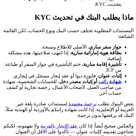
بتحديث KYC.
ماذا يطلب البنك في تحديث KYC
المستندات المطلوبة تختلف حسب البنك ونوع الحساب، لكن القائمة
الشائعة:
جواز سفر ساري.
الأصلي للاطلاع ونسخة.
بطاقة هوية إماراتية سارية.
إذا انتهت صلاحيتها، هذه مشكلة
إضافية.
تأشيرة إقامة سارية.
ختم التأشيرة في جواز السفر أو طباعة
من ICP.
إثبات عنوان.
فاتورة ديوا أو عقد إيجار مسجل في إيجاري.
شهادة راتب
أو إثبات مصدر دخل.
للحسابات الشخصية، شهادة
من صاحب العمل. لأصحاب الأعمال، رخصة تجارية أو كشف
حساب آخر.
بعض البنوك تطلب
ترجمة معتمدة
لمستندات صادرة بلغة غير
العربية أو الإنجليزية. إذا كانت شهادة راتبكم بالأوردية أو الهندية مثلاً،
البنك قد يرفضها بدون ترجمة.
والعكس صحيح أيضاً: إذا كان
عقد الإيجار بالعربية
ولا تفهمونه، لكنكم
تحتاجون تقديمه كإثبات عنوان — تأكدوا على الأقل أن العنوان