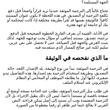
الجهة المستلمة؟
تحتاج غالباً إلى الترجمة الموثقة عندما تريد قراراً واضحاً قبل دفع
تكلفة الترجمة أو التصديق. في هذه اللحظة لا يكون عنوان المستند
كافياً؛ فالوثيقة نفسها قد تُقرأ بطريقة مختلفة إذا كانت لمحكمة أو
بنك أو جامعة أو جهة هجرة.
في الأدلة، القيمة أن يعرف القارئ الخطوة الصحيحة قبل الدفع:
ترجمة، تصديق، مستند إضافي، أو سؤال يجب توجيهه للجهة. لذلك
نثبت الغرض والجهة قبل الصياغة، حتى لا تحصل على نص عربي
سليم لكنه غير صالح للمسار الذي ستقدمه فيه.
ما الذي نفحصه في الوثيقة
في الترجمة الموثقة، نبدأ من نوع الوثيقة، بلد الإصدار، اللغة، حالة
التصديق، وطريقة استخدام الترجمة بعد إصدارها. هذه التفاصيل تبدو
صغيرة، لكنها أول ما يطابقه الموظف أو المحامي أو النظام
الإلكتروني عند استلام الملف.
في طلب مثل الترجمة الموثقة، نطلب عند الحاجة نسخة أوضح أو
صفحة ناقصة أو مستنداً داعماً، ليس لأن ذلك يطيل الإجراء، بل لأن
الترجمة المعتمدة يجب أن تستند إلى أصل يمكن قراءته. النص
العربي لا يعالج ختماً غير ظاهر أو رقماً مقطوعاً من الصورة.