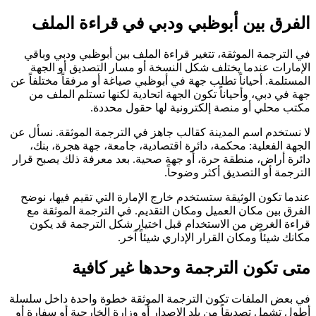
الفرق بين أبوظبي ودبي في قراءة الملف
في الترجمة الموثقة، تتغير قراءة الملف بين أبوظبي ودبي وباقي
الإمارات عندما يختلف شكل النسخة أو مسار التصديق أو الجهة
المستلمة. أحياناً تطلب جهة في أبوظبي صياغة أو مرفقاً مختلفاً عن
جهة في دبي، وأحياناً تكون الجهة اتحادية لكنها تستلم الملف من
مكتب محلي أو منصة إلكترونية لها حقول محددة.
لا نستخدم اسم المدينة كقالب جاهز في الترجمة الموثقة. نسأل عن
الجهة الفعلية: محكمة، دائرة اقتصادية، جامعة، جهة هجرة، بنك،
دائرة أراض، منطقة حرة، أو جهة صحية. بعد معرفة ذلك يصبح قرار
الترجمة أو التصديق أكثر وضوحاً.
عندما تكون الوثيقة ستستخدم خارج الإمارة التي تقيم فيها، نوضح
الفرق بين مكان العميل ومكان التقديم. في الترجمة الموثقة مع
قراءة الغرض من الاستخدام قبل اختيار شكل الترجمة قد يكون
مكانك شيئاً ومكان القرار الإداري شيئاً آخر.
متى تكون الترجمة وحدها غير كافية
في بعض الملفات تكون الترجمة الموثقة خطوة واحدة داخل سلسلة
أطول تشمل تصديقاً من بلد الإصدار أو وزارة الخارجية أو سفارة أو