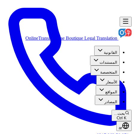
OnlineTranslation.ae
Boutique Legal Translation
القانونية
المستندات
المتخصصة
الأسعار
المواقع
المصادر
بحث...
Ctrl K
ar