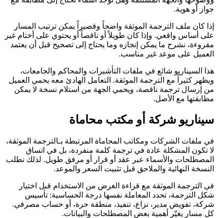
جواز أو هوية.
إذا كان ملف الترجمة الموثقة واضحاً وقصيراً يمكن ترتيب المسار
على أساس واقعي. وإذا كان طويلاً أو ناقصاً أو يحتوي على أختام غير
مقروءة، نشرح ما يمكن إنجازه وما يحتاج إلى تصحيح قبل أن يعتمد
العميل على موعد غير مناسب.
هذا السيناريو شائع في ملفات التأشيرات والمحاكم والجامعات،
ويظهر كثيراً مع الترجمة الموثقة. التعامل الهادئ معه يحمي العميل
من إرسال ترجمة ناقصة، ويحمي الجهة من استلام نسخة لا يمكن
مطابقتها مع الأصل.
سيناريو شركة أو مكتب محاماة
في ملفات الشركات ومكاتب المحاماة المرتبطة بـالترجمة الموثقة،
لا تكون المشكلة عادة في ترجمة كلمة منفردة، بل في اتساق
المصطلحات والأسماء عبر عقد أو قرار أو مرفق طويل. لذلك نطلب
النسخة النهائية والملاحق قبل تثبيت السعر والموعد.
في الترجمة الموثقة مع قراءة الغرض من الاستخدام قبل اختيار
شكل الترجمة، تحدد المعاملة نفسها درجة الحساسية: تأسيس
شركة، تفويض مدير، نزاع، تنفيذ، منطقة حرة، أو حساب مصرفي.
كل مسار يغيّر أهمية بعض المصطلحات والبيانات.