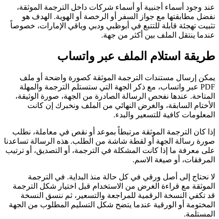
عند وجود أسماء أجنبية أو أسماء شركات داخل الترجمة الموثقة،
نفضل مطابقتها مع جواز السفر أو الرخصة أو الهوية. الهدف هو
تثبيت تهجئة قابلة للتتبع في أبوظبي ودبي وباقي الإمارات، خصوصاً
عندما ينتقل الملف بين أكثر من جهة.
طريقة استلام الملف عبر واتساب
يمكن إرسال مستندات الترجمة الموثقة كصورة واضحة أو ملف
PDF عبر واتساب، مع ذكر الجهة التي ستستلم الترجمة والمهلة
المتاحة. عندها نفحص الرسالة الصادرة من الجهة، صورة الوثيقة،
الأختام السابقة، والغرض النهائي من الملف ونخبرك إن كانت
المعلومات كافية للتسعير والبدء.
إذا كان الترجمة الموثقة مرتبطاً بموعد أو نقص في معاملة، نطلب
صورة رسالة الجهة أو لقطة شاشة من الطلب. هذه الرسالة تساعدنا
على معرفة ما إذا كانت المشكلة في الترجمة، أو التصديق، أو ترتيب
المرفقات، أو صيغة الاسم.
لا نحتاج إلى أصل ورقي في كل حالة منذ البداية. في الترجمة
الموثقة مع قراءة الغرض من الاستخدام قبل اختيار شكل الترجمة
قد تكفي النسخة الرقمية للمراجعة والتسعير، ثم ننسق النسخة
المختومة أو الورقية عندما يتضح شكل التسليم المطلوب من الجهة
المستلمة.