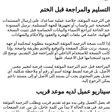
التسليم والمراجعة قبل الختم
في الترجمة الموثقة، خلاصة عملية تساعدك على إرسال المستندات
الصحيحة عبر واتساب أو تجهيزها للجهة المستلمة. نرسل المسودة
عند الحاجة لتراجع الأسماء والبيانات الحساسة قبل تثبيت النسخة
النهائية، خاصة في ملفات الهجرة والعقود والأحكام والشهادات.
إذا كانت نسخة الترجمة الموثقة المختومة مطلوبة لمحكمة أو جهة
رسمية، نرتب شكل الصفحة والتوقيع والختم بطريقة واضحة. وإذا
كانت النسخة للاستخدام الداخلي أو للمراجعة قبل التقديم، نوضح لك
حدود استخدامها قبل الاعتماد عليها.
المراجعة قبل ختم الترجمة الموثقة ليست فرصة لتغيير معنى
الأصل، بل فرصة لضبط تهجئة اسم أو رقم أو ملاحظة شكلية. أي
تعديل يغير المحتوى يجب أن يستند إلى الأصل أو إلى مستند داعم
يمكن الرجوع إليه.
سيناريو عميل لديه موعد قريب
قد يصل العميل وفي يده موعد تقديم قريب ويطلب الترجمة الموثقة
بسرعة. في هذه الحالة لا نبدأ من كلمة عاجل، بل من عدد الصفحات
ووضوحها والجهة المستلمة وهل توجد أسماء تحتاج إلى مطابقة مع