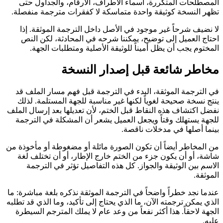
المصطلحات المتكررة، أسماء الأطراف، الأرقام، والجداول حتى
تظهر النسخة كوثيقة واحدة متماسكة لا كفقرات مترجمة منفصلة.
لا نضيف شرحاً غير موجود في الأصل داخل الترجمة الموثقة. إذا
احتاج العميل إلى توضيح، يمكننا شرحه في المحادثة، لكن النص
المختوم يجب أن يظل أميناً للوثيقة الأصلية ومتطلبات الجهة.
مخاطر شائعة قبل إصدار النسخة
في الترجمة الموثقة، البدء في الترجمة قبل فهم مسار الملف قد
ينتج نسخة صحيحة لغوياً لكنها غير مناسبة للجهة المستلمة. لذلك
نفضل اكتشاف هذه النقاط قبل الختم، لأن تعديلها بعد إرسال الملف
للجهة يستهلك وقتاً ويجعل العميل يشعر أن المشكلة في الترجمة
بينما أصلها في مدخلات ناقصة.
من المخاطر أيضاً أن تكون الصورة مائلة أو مضغوطة أو مأخوذة من
شاشة، أو أن يكون جزء من الختم خارج الإطار، أو أن تختلف لغة
الاسم بين الوثيقة والجواز. كل هذه التفاصيل تؤثر في الترجمة
الموثقة.
عندما نجد خطراً واضحاً في الترجمة الموثقة نذكره بلغة مباشرة: ما
الذي يمكن ترجمته الآن، ما الذي يحتاج إلى تأكيد، وما الذي قد تطلبه
الجهة لاحقاً. هذا أكثر نفعاً من وعد عام لا يملك المترجم السيطرة
عليه.