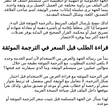
الجهة الحكومية أو المهنية أو التعليمية التي ستستلم الملف قد تنظر
إلى الملف من زاوية مختلفة عن العميل. العميل يرى وثيقة واحدة،
بينما الجهة ترى سلسلة إثباتات: مصدر الوثيقة، اسم صاحب العلاقة،
التصديق، اللغة، وشكل النسخة المقدمة.
لذلك ننصح بإرسال الملف المرتبط بـالترجمة الموثقة قبل البدء،
خصوصاً إذا كان متعلقاً بإقامة أو تأشيرة ذهبية أو معادلة شهادة أو
تصريح عمل أو محكمة. القرار الصحيح في البداية يوفر تعديلات
لاحقة أكثر مما يوفره الاختصار.
قراءة الطلب قبل السعر في الترجمة الموثقة
نبدأ من رسالة الجهة والغرض من الاستخدام لأن اسم الخدمة وحده
لا يكفي لتحديد المطلوب. مع الترجمة الموثقة نطبقه من خلال
سؤالين عمليين: من سيستلم الوثيقة، وما الذي سيقارنه عند فتحها؟
في الترجمة الموثقة مع قراءة الغرض من الاستخدام قبل اختيار
شكل الترجمة، لا نتعامل مع الوثيقة كنص منفصل. قد ترتبط بجواز
سفر أو رخصة أو خطاب نقص أو موعد أو تصديق سابق، ولذلك نقرأ
موقعها داخل الملف قبل صياغة النسخة العربية.
لهذا نسأل عن الجهة المستلمة قبل تثبيت سعر الترجمة الموثقة أو
موعده.