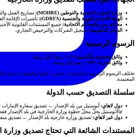
وزارة الموارد البشرية والتوطين (MOHRE):
تصاريح العمل وال
الهيئة الاتحادية للهوية والجنسية (GDRFA):
تأشيرات الإقامة العا
محاكم دبي والمحاكم الاتحادية:
جميع المستندات القانونية الأجنبي
الدوائر الحكومية:
تسجيل الشركات والترخيص التجاري.
الرسوم الرسمية
وثائق شخصية وأكاديمية:
150 درهماً لكل وثيقة.
وثائق تجارية:
2000 درهم لكل وثيقة.
تختلف الرسوم الرسمية والمسارات بحسب الجهة والوثيقة. استخدم الق
المعتمدة.
سلسلة التصديق حسب الدولة
دول لاهاي:
فالأبوستيل يحلّ محلّ خطوة وزارة الخارجية في بلد الإصدار فقط — تصديق سف
دول غير لاهاي:
تصديق وزارة خارجية بلد الإصدار ← تصديق سفارة الإمارات في بلد
المستندات الشائعة التي تحتاج تصديق وزارة ا