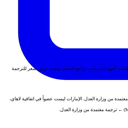
طلبات الجهة المستلمة؛ نراجع المسار ونقدم عرض سعر للترجمة
صديق سفارة الإمارات في بلد الإصدار ← تصديق وزارة الخارجية الإماراتية (MOFA) ← ترجمة معتمدة من وزارة العدل. الإمارات ليست عضواً في اتفاقية لاهاي،