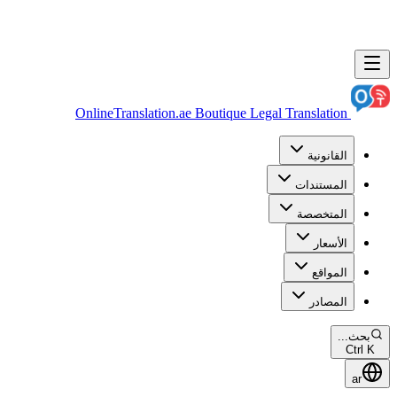
OnlineTranslation.ae
Boutique Legal Translation
القانونية
المستندات
المتخصصة
الأسعار
المواقع
المصادر
بحث...
Ctrl K
ar