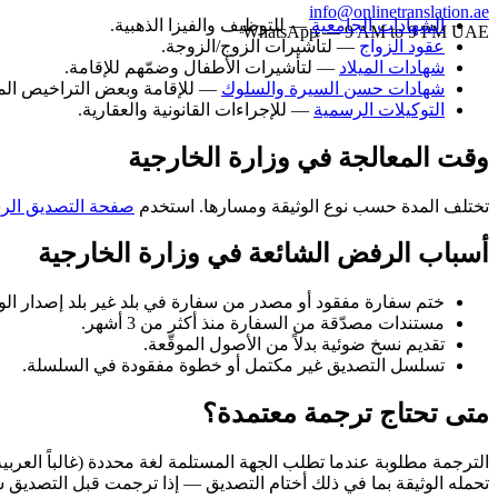
info@onlinetranslation.ae
الشهادات الجامعية
— للتوظيف والفيزا الذهبية.
WhatsApp — 9 AM to 9 PM UAE
عقود الزواج
— لتأشيرات الزوج/الزوجة.
شهادات الميلاد
— لتأشيرات الأطفال وضمّهم للإقامة.
شهادات حسن السيرة والسلوك
— للإقامة وبعض التراخيص المه
التوكيلات الرسمية
— للإجراءات القانونية والعقارية.
وقت المعالجة في وزارة الخارجية
تختلف المدة حسب نوع الوثيقة ومسارها. استخدم
صفحة التصديق الرس
أسباب الرفض الشائعة في وزارة الخارجية
ختم سفارة مفقود أو مصدر من سفارة في بلد غير بلد إصدار الوث
مستندات مصدّقة من السفارة منذ أكثر من 3 أشهر.
تقديم نسخ ضوئية بدلاً من الأصول الموقّعة.
تسلسل التصديق غير مكتمل أو خطوة مفقودة في السلسلة.
متى تحتاج ترجمة معتمدة؟
الترجمة مطلوبة عندما تطلب الجهة المستلمة لغة محددة (غالباً العربي
تحمله الوثيقة بما في ذلك أختام التصديق — إذا ترجمت قبل التصديق س