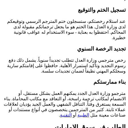
تسجيل الختم والتوقيع
عند استلام رخصتكم، ستسجلون ختم المترجم الرسمي وتوقيعكم
لدى وزارة العدل. هذا الختم هو ما يجعل ترجماتكم مقبولة لدى
المحاكم. احتفظوا به بعناية - سوء الاستخدام له عواقب قانونية
خطيرة.
تجديد الرخصة السنوي
رخص مترجمي وزارة العدل تتطلب تجديداً سنوياً. يشمل ذلك دفع
رسوم التجديد وتأكيد استمرار الأهلية. حافظوا على إقامتكم سارية
وسجلكم المهني نظيفاً لضمان تجديدات سلسة.
بناء ممارستكم
مترجمو وزارة العدل الجدد يمكنهم العمل بشكل مستقل، أو
الانضمام لمكاتب ترجمة راسخة، أو التعاقد مع مكاتب المحاماة. بناء
السمعة يستغرق وقتاً. التناقل الشفهي والعمل الجيد يؤديان لعلاقات
عملاء ثابتة. كثير من المترجمين يتخصصون في أنواع مستندات أو
صناعات معينة مثل
الطبية
أو
التقنية
.
الطلب في سوق الإمارات