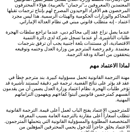
المعتمدين (المعروفين بـ”ترجمان” بالعربية). هؤلاء المحترفون
المرخصون هم الأفراد الوحيدون المصرح لهم بإنتاج ترجمات تقبلها
المحاكم والوزارات الحكومية والهيئات الرسمية. هذا ليس مجرد
اعتماد - إنه متطلب قانوني مبني في نظام العدالة الإماراتي.
عندما يصل نزاع عقد إلى محاكم دبي، عندما تراجع سلطات الهجرة
طلبات التأشيرة، أو عندما تسجل شركة لدى دائرة التنمية
الاقتصادية، أي مستندات بلغة أجنبية يجب أن ترفق بترجمات
معتمدة. رقم رخصة المترجم من وزارة العدل وختمه وتوقيعه
يتحققون من أصالة ودقة الترجمة.
لماذا الاعتماد مهم
مهنة الترجمة القانونية تحمل مسؤولية كبيرة. بند مترجم خطأ في
عقد قد يؤثر على نتائج القضية. ترجمة غير دقيقة لمستند تأشيرة قد
تؤخر طلبات الهجرة. نظام اعتماد وزارة العدل يضمن أن من يقدمون
أنفسهم كمترجمين قانونيين أثبتوا كفاءتهم ويفهمون التزاماتهم
المهنية.
للمترجمين، الاعتماد يفتح الباب لعمل أعلى قيمة. الترجمة القانونية
تتطلب أسعاراً أعلى مقارنة بالترجمة العامة بسبب المعرفة
المتخصصة المطلوبة والمسؤولية القانونية التي يتحملها المترجمون.
الاعتماد يخلق حاجزاً للدخول يحمي المحترفين المؤهلين من