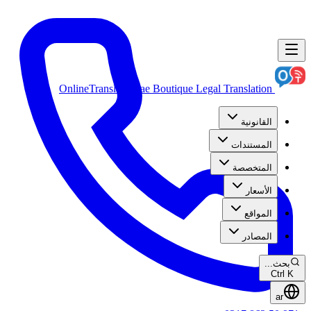
OnlineTranslation.ae
Boutique Legal Translation
القانونية
المستندات
المتخصصة
الأسعار
المواقع
المصادر
بحث...
Ctrl K
ar