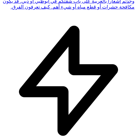
وجدتم إشعاراً بالعربية على باب شقتكم في أبوظبي أو دبي. قد يكون
مكافحة حشرات أو قطع مياه أو شيء أهم. كيف تعرفون الفرق.