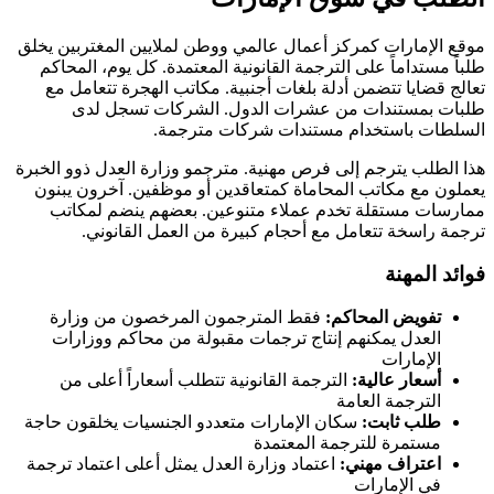
موقع الإمارات كمركز أعمال عالمي ووطن لملايين المغتربين يخلق
طلباً مستداماً على الترجمة القانونية المعتمدة. كل يوم، المحاكم
تعالج قضايا تتضمن أدلة بلغات أجنبية. مكاتب الهجرة تتعامل مع
طلبات بمستندات من عشرات الدول. الشركات تسجل لدى
السلطات باستخدام مستندات شركات مترجمة.
هذا الطلب يترجم إلى فرص مهنية. مترجمو وزارة العدل ذوو الخبرة
يعملون مع مكاتب المحاماة كمتعاقدين أو موظفين. آخرون يبنون
ممارسات مستقلة تخدم عملاء متنوعين. بعضهم ينضم لمكاتب
ترجمة راسخة تتعامل مع أحجام كبيرة من العمل القانوني.
فوائد المهنة
تفويض المحاكم:
فقط المترجمون المرخصون من وزارة
العدل يمكنهم إنتاج ترجمات مقبولة من محاكم ووزارات
الإمارات
أسعار عالية:
الترجمة القانونية تتطلب أسعاراً أعلى من
الترجمة العامة
طلب ثابت:
سكان الإمارات متعددو الجنسيات يخلقون حاجة
مستمرة للترجمة المعتمدة
اعتراف مهني:
اعتماد وزارة العدل يمثل أعلى اعتماد ترجمة
في الإمارات