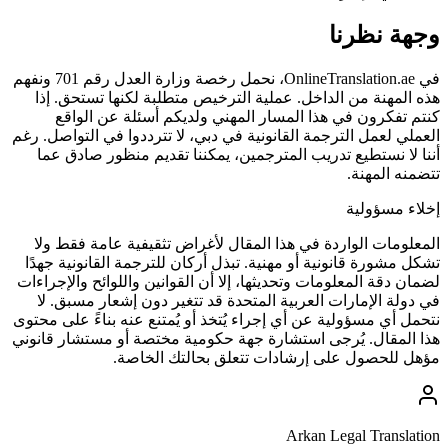
وجهة نظرنا
في OnlineTranslation.ae، نحمل رخصة وزارة العدل رقم 701 ونفهم
هذه المهنة من الداخل. عملية الترخيص متطلبة لكنها تستحق. إذا
كنتم تفكرون في هذا المسار المهني ولديكم أسئلة عن الواقع
العملي لعمل الترجمة القانونية في دبي، لا تترددوا في التواصل. رغم
أننا لا نستطيع تدريب المترجمين، يمكننا تقديم منظور صادق عما
تتضمنه المهنة.
إخلاء مسؤولية
المعلومات الواردة في هذا المقال لأغراض تثقيفية عامة فقط ولا
تشكل مشورة قانونية أو مهنية. تبذل أركان للترجمة القانونية جهدًا
لضمان دقة المعلومات وتحديثها، إلا أن القوانين واللوائح والإجراءات
في دولة الإمارات العربية المتحدة قد تتغير دون إشعار مسبق. لا
نتحمل أي مسؤولية عن أي إجراء يُتخذ أو يُمتنع عنه بناءً على محتوى
هذا المقال. يُرجى استشارة جهة حكومية مختصة أو مستشار قانوني
مؤهل للحصول على إرشادات تتعلق بحالتك الخاصة.
Arkan Legal Translation