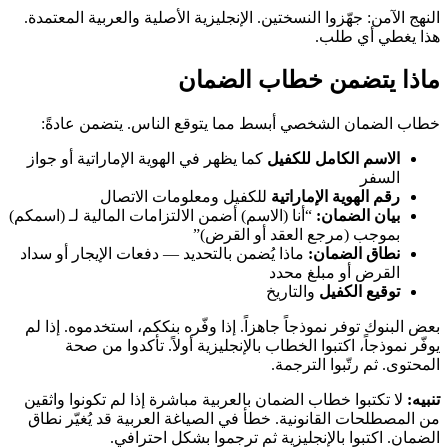
النهج الآمن: جهّزوا النسختين. الإنجليزية الأصلية والعربية المعتمدة.
هذا يغطي أي طلب.
ماذا يتضمن خطاب الضمان
خطاب الضمان الشخصي أبسط مما يتوقع الناس. يتضمن عادةً:
الاسم الكامل للكفيل
كما يظهر في الهوية الإماراتية أو جواز
السفر
رقم الهوية الإماراتية
للكفيل ومعلومات الاتصال
بيان الضمان:
“أنا (الاسم) أضمن الالتزامات المالية لـ (اسمكم)
بموجب (مرجع العقد أو القرض)”
نطاق الضمان:
ماذا يُضمن بالتحديد — دفعات الإيجار أو سداد
القرض أو مبلغ محدد
توقيع الكفيل
والتاريخ
بعض البنوك توفر نموذجاً جاهزاً. إذا وفّره بنككم، استخدموه. إذا لم
يوفّر نموذجاً، اكتبوا الخطاب بالإنجليزية أولاً. تأكدوا من صحة
المحتوى. ثم رتّبوا الترجمة.
تنبيه:
لا تكتبوا خطاب الضمان بالعربية مباشرة إذا لم تكونوا واثقين
من المصطلحات القانونية. خطأ في الصياغة العربية قد يُغيّر نطاق
الضمان. اكتبوا بالإنجليزية ثم ترجموا بشكل احترافي.