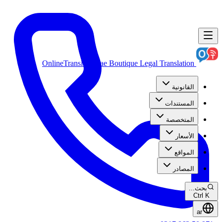
OnlineTranslation.ae
Boutique Legal Translation
القانونية
المستندات
المتخصصة
الأسعار
المواقع
المصادر
بحث...
Ctrl K
ar