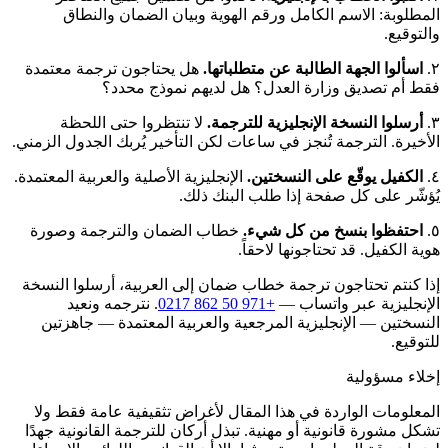
المطلوبة: الاسم الكامل ورقم الهوية وبيان الضمان والنطاق
والتوقيع.
٢.
اسألوا الجهة الطالبة عن متطلباتها.
هل يحتاجون ترجمة معتمدة
فقط أم تصديق وزارة العدل؟ هل لديهم نموذج محدد؟
٣.
أرسلوا النسخة الإنجليزية للترجمة.
لا تنتظروا حتى اللحظة
الأخيرة. الترجمة تُنجز في ساعات لكن التأخير يُربك الجدول الزمني.
٤.
الكفيل يوقّع على النسختين.
الإنجليزية الأصلية والعربية المعتمدة.
يُؤشّر على كل صفحة إذا طلب البنك ذلك.
٥.
احتفظوا بنسخ من كل شيء.
خطاب الضمان والترجمة وصورة
هوية الكفيل. قد تحتاجونها لاحقاً.
إذا كنتم تحتاجون ترجمة خطاب ضمان إلى العربية، أرسلوا النسخة
الإنجليزية عبر واتساب —
+971 50 862 0217
. نترجمه ونعيد
النسختين — الإنجليزية المرجعية والعربية المعتمدة — جاهزتين
للتوقيع.
إخلاء مسؤولية
المعلومات الواردة في هذا المقال لأغراض تثقيفية عامة فقط ولا
تشكل مشورة قانونية أو مهنية. تبذل أركان للترجمة القانونية جهدًا