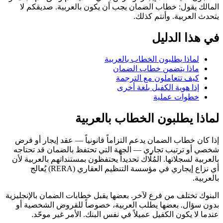
المالك يقول: خطاب الضمان يجب أن يكون بالعربية. صديقكم لا
يتحدث العربية. وأنتم كذلك.
في هذا الدليل
لماذا يطلبون الخطاب بالعربية
ماذا يتضمن خطاب الضمان
كيف تتعاملون مع الترجمة
إذا هوية الكفيل بلغة أخرى
خطوات عملية
لماذا يطلبون الخطاب بالعربية
إذا كان خطاب الضمان يدعم التزاماً قانونياً — عقد إيجار أو قرض
شخصي أو ترتيب تجاري — الجهة التي تحتفظ بالضمان قد تحتاجه
بالعربية لسجلاتها. المُلّاك تحديداً يحتفظون بمستنداتهم بالعربية لأن
أي نزاع إيجاري في مؤسسة التنظيم العقاري (RERA) يُعالج
بالعربية.
البنوك تختلف من فرع لآخر. بعضها يقبل خطابات الضمان بالإنجليزية
بدون سؤال. بعضها يطلب العربية، خصوصاً للقروض الشخصية أو
عندما لا يكون الكفيل عميلاً في نفس البنك. الأمر غير موحّد.