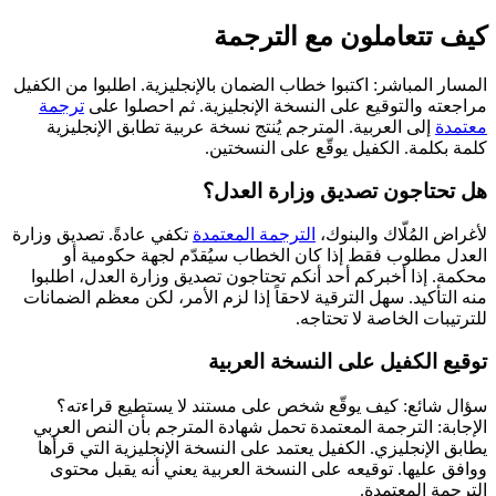
كيف تتعاملون مع الترجمة
المسار المباشر: اكتبوا خطاب الضمان بالإنجليزية. اطلبوا من الكفيل
مراجعته والتوقيع على النسخة الإنجليزية. ثم احصلوا على
ترجمة
معتمدة
إلى العربية. المترجم يُنتج نسخة عربية تطابق الإنجليزية
كلمة بكلمة. الكفيل يوقّع على النسختين.
هل تحتاجون تصديق وزارة العدل؟
لأغراض المُلّاك والبنوك،
الترجمة المعتمدة
تكفي عادةً. تصديق وزارة
العدل مطلوب فقط إذا كان الخطاب سيُقدّم لجهة حكومية أو
محكمة. إذا أخبركم أحد أنكم تحتاجون تصديق وزارة العدل، اطلبوا
منه التأكيد. سهل الترقية لاحقاً إذا لزم الأمر، لكن معظم الضمانات
للترتيبات الخاصة لا تحتاجه.
توقيع الكفيل على النسخة العربية
سؤال شائع: كيف يوقّع شخص على مستند لا يستطيع قراءته؟
الإجابة: الترجمة المعتمدة تحمل شهادة المترجم بأن النص العربي
يطابق الإنجليزي. الكفيل يعتمد على النسخة الإنجليزية التي قرأها
ووافق عليها. توقيعه على النسخة العربية يعني أنه يقبل محتوى
الترجمة المعتمدة.