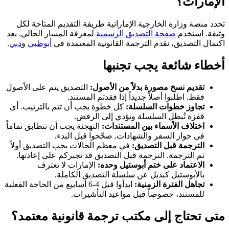
الإمارات؟
تحدد منصة وزارة الخارجية الإماراتية طريقة التقديم المتاحة لكل
وثيقة. استخدم
صفحة التصديق الرسمية
لمعرفة المسار الحالي. بعد
اكتمال التصديق، نقدم الترجمة القانونية المعتمدة في
أبوظبي
و
دبي
.
أخطاء شائعة يجب تجنبها
تقديم نسخ مصورة بدلاً من الأصول:
التصديق يتم على الأصول
فقط. اطلبوا أصلاً جديداً إذا فقدتم المستند.
تجاوز خطوات السلسلة:
كل خطوة يجب أن تتم بالترتيب. أي
قفزة تُبطل السلسلة وتؤدي إلى الرفض.
اختلاف الأسماء بين المستندات:
التهجئة يجب أن تتطابق تماماً
في جواز السفر والشهادات. صحّحوا قبل البدء.
الترجمة قبل التصديق:
في معظم الحالات يجب التصديق أولاً
ثم الترجمة. الترجمة قبل التصديق قد تجبركم على إعادتها.
الاعتماد على ختم أبوستيل وحده:
الإمارات لا تعترف
بالأبوستيل كبديل عن سلسلة التصديق الكاملة.
تجاهل الفترة الزمنية:
ابدأوا قبل 4-6 أسابيع من الحاجة الفعلية
للمستند، خصوصاً قبل مواعيد التأشيرات.
متى تحتاج إلى مكتب ترجمة قانونية معتمد؟