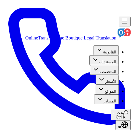
OnlineTranslation.ae
Boutique Legal Translation
القانونية
المستندات
المتخصصة
الأسعار
المواقع
المصادر
بحث...
Ctrl K
ar