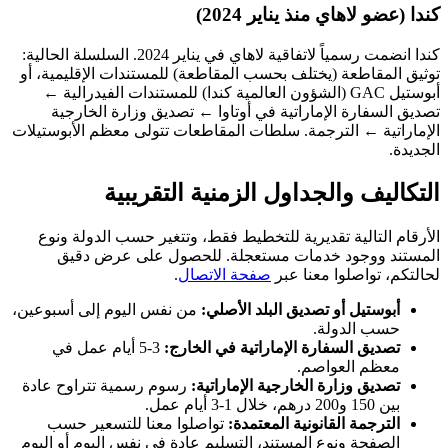
كندا (عضو لاهاي منذ يناير 2024)
كندا انضمت رسمياً لاتفاقية لاهاي في يناير 2024. السلسلة الحالية:
توثيق المقاطعة (يختلف بحسب المقاطعة) للمستندات الإقليمية، أو
أبوستيل GAC (الشؤون العالمية كندا) للمستندات الفيدرالية ←
تصديق السفارة الإماراتية في أوتاوا ← تصديق وزارة الخارجية
الإماراتية ← الترجمة. سلطات المقاطعات تتولى معظم الأبوستيلات
الجديدة.
التكاليف والجداول الزمنية التقريبية
الأرقام التالية تقديرية للتخطيط فقط، وتتغير حسب الدولة ونوع
المستند ووجود خدمات مستعجلة. للحصول على عرض دقيق
لحالتكم، تواصلوا معنا عبر
صفحة الاتصال
.
أبوستيل أو تصديق البلد الأصلي:
من نفس اليوم إلى أسبوعين،
حسب الدولة.
تصديق السفارة الإماراتية في الخارج:
3-5 أيام عمل في
معظم العواصم.
تصديق وزارة الخارجية الإماراتية:
رسوم رسمية تتراوح عادة
بين 150 و200 درهم، خلال 1-3 أيام عمل.
الترجمة القانونية المعتمدة:
تواصلوا معنا للتسعير حسب
الصفحة ونوع المستند، التسليم عادة في نفس اليوم أو اليوم