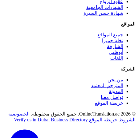
عقود الزواج
الشهادات الجامعية
شهادة حسن السيرة
المواقع
جميع المواقع
نخلة جميرا
الشارقة
أبوظبي
اللغات
الشركة
من نحن
المترجم المعتمد
المدونة
تواصل معنا
خريطة الموقع
© 2026 OnlineTranslation.ae. جميع الحقوق محفوظة.
الخصوصية
الشروط
خريطة الموقع
Verify us in Dubai Business Directory