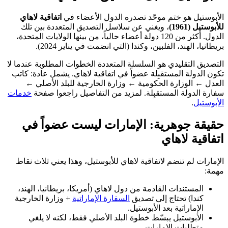
الأبوستيل هو ختم موحّد تصدره الدول الأعضاء في
اتفاقية لاهاي
للأبوستيل (1961)
، ويغني عن سلاسل التصديق المتعددة بين تلك
الدول. أكثر من 120 دولة أعضاء حالياً، من بينها الولايات المتحدة،
بريطانيا، الهند، الفلبين، وكندا (التي انضمت في يناير 2024).
التصديق التقليدي هو السلسلة المتعددة الخطوات المطلوبة عندما لا
تكون الدولة المستقبِلة عضواً في اتفاقية لاهاي. يشمل عادة: كاتب
العدل ← الوزارة الحكومية ← وزارة الخارجية للبلد الأصلي ←
سفارة الدولة المستقبِلة. لمزيد من التفاصيل راجعوا صفحة
خدمات
الأبوستيل
.
حقيقة جوهرية: الإمارات ليست عضواً في
اتفاقية لاهاي
الإمارات لم تنضم لاتفاقية لاهاي للأبوستيل، وهذا يعني ثلاث نقاط
مهمة:
المستندات القادمة من دول لاهاي (أمريكا، بريطانيا، الهند،
كندا) تحتاج إلى تصديق
السفارة الإماراتية
+ وزارة الخارجية
الإماراتية بعد الأبوستيل.
الأبوستيل يبسّط خطوة البلد الأصلي فقط، لكنه لا يلغي
متطلبات الإمارات.