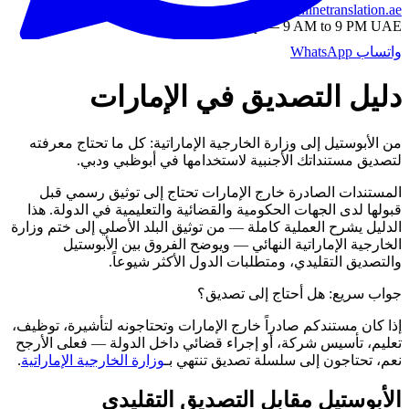
info@onlinetranslation.ae
WhatsApp — 9 AM to 9 PM UAE
واتساب
WhatsApp
دليل التصديق في الإمارات
من الأبوستيل إلى وزارة الخارجية الإماراتية: كل ما تحتاج معرفته
لتصديق مستنداتك الأجنبية لاستخدامها في أبوظبي ودبي.
المستندات الصادرة خارج الإمارات تحتاج إلى توثيق رسمي قبل
قبولها لدى الجهات الحكومية والقضائية والتعليمية في الدولة. هذا
الدليل يشرح العملية كاملة — من توثيق البلد الأصلي إلى ختم وزارة
الخارجية الإماراتية النهائي — ويوضح الفروق بين الأبوستيل
والتصديق التقليدي، ومتطلبات الدول الأكثر شيوعاً.
جواب سريع: هل أحتاج إلى تصديق؟
إذا كان مستندكم صادراً خارج الإمارات وتحتاجونه لتأشيرة، توظيف،
تعليم، تأسيس شركة، أو إجراء قضائي داخل الدولة — فعلى الأرجح
نعم، تحتاجون إلى سلسلة تصديق تنتهي بـ
وزارة الخارجية الإماراتية
.
الأبوستيل مقابل التصديق التقليدي