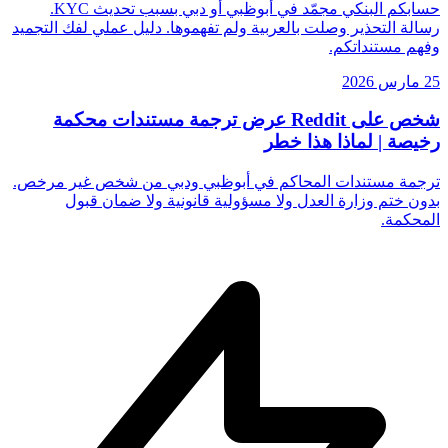
حسابكم البنكي مجمّد في أبوظبي أو دبي بسبب تحديث KYC.
رسالة التحذير وصلت بالعربية ولم تفهموها. دليل عملي لفك التجميد
وفهم مستنداتكم.
25 مارس 2026
شخص على Reddit عرض ترجمة مستندات محكمة
رخيصة | لماذا هذا خطر
ترجمة مستندات المحاكم في أبوظبي ودبي من شخص غير مرخص.
بدون ختم وزارة العدل ولا مسؤولية قانونية ولا ضمان قبول
المحكمة.