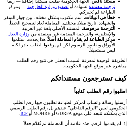
مستند ناقص.
الجهة الحكومية طلبت مستنداً إضافياً — ربما
ترجمة معتمدة
لشهادة أو
تصديق وزارة الخارجية
— ومركز
الطباعة لم يُخبركم.
خطأ في البيانات.
اسم مكتوب بشكل مختلف بين جواز السفر
والشهادة. تاريخ ميلاد مختلف. المعاملة تُعاد لتصحيح الخطأ.
الترجمة مرفوضة.
المستند الأصلي بلغة غير العربية
والإنجليزية، والترجمة المقدمة غير معتمدة من
وزارة العدل
.
مركز الطباعة لم يقدّم المعاملة أصلاً.
هذا يحدث. استلموا
الأوراق وتقاضوا الرسوم لكن لم يرفعوا الطلب. نادر لكنه
ليس مستحيلاً.
الطريقة الوحيدة لمعرفة السبب الفعلي هي تتبع رقم الطلب
مباشرة عبر موقع الجهة الحكومية.
كيف تسترجعون مستنداتكم
اطلبوا رقم الطلب كتابياً
أرسلوا رسالة واتساب لمركز الطباعة تطلبون فيها رقم الطلب
الحكومي. ليس “الرقم الداخلي” عندهم بل رقم الطلب الرسمي
الذي يمكنكم تتبعه على موقع GDRFA أو MOHRE أو
ICP
.
إذا لم يقدموا الرقم، هذه علامة أن المعاملة لم تُقدَّم فعلاً.