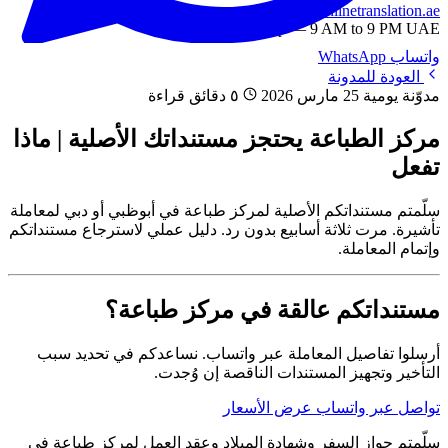
info@onlinetranslation.ae
WhatsApp — 9 AM to 9 PM UAE
واتساب
WhatsApp
العودة للمدونة
مدوّنة يومية
25 مارس 2026
٥ دقائق قراءة
مركز الطباعة يحتجز مستنداتك الأصلية | ماذا
تفعل
سلّمتم مستنداتكم الأصلية لمركز طباعة في أبوظبي أو دبي لمعاملة
تأشيرة. مرت ثلاثة أسابيع بدون رد. دليل عملي لاسترجاع مستنداتكم
وإتمام المعاملة.
مستنداتكم عالقة في مركز طباعة؟
أرسلوا تفاصيل المعاملة عبر واتساب. نساعدكم في تحديد سبب
التأخير وتجهيز المستندات الناقصة إن وُجدت.
تواصل عبر واتساب
عرض الأسعار
سلّمتم جواز السفر وشهادة الميلاد وعقد العمل لمركز طباعة في