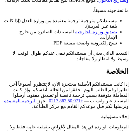
وتصاريح الدخول
. موقع GDRFA يتيح تقديم معاملات تجديد الإقامة.
ما تحتاجونه مسبقاً:
مستنداتكم مترجمة ترجمة معتمدة من وزارة العدل (إذا كانت
بلغة غير العربية).
تصديق وزارة الخارجية
للمستندات الصادرة من خارج
الإمارات.
نسخ إلكترونية واضحة بصيغة PDF.
التقديم الذاتي يعني أن مستنداتكم تبقى عندكم طوال الوقت. لا
وسيط ولا انتظار ولا مفاجآت.
الخلاصة
إذا كانت مستنداتكم الأصلية محتجزة الآن، لا تنتظروا أسبوعاً آخر.
اطلبوا رقم الطلب اليوم. تحققوا من الحالة بأنفسكم. وإذا كانت
المعاملة متوقفة بسبب ترجمة ناقصة أو تصديق مفقود، أرسلوا
المستند عبر واتساب —
+971 50 862 0217
. نجهز
الترجمة المعتمدة
ونرسلها لكم قبل موعدكم القادم مع مركز الطباعة.
إخلاء مسؤولية
المعلومات الواردة في هذا المقال لأغراض تثقيفية عامة فقط ولا