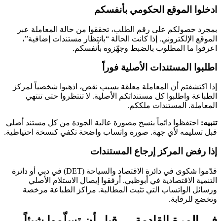
ادخلوا الموقع الحكومي بأنفسكم
بمجرد حصولكم على رقم الطلب، تحققوا من حالة المعاملة عبر
الموقع الإلكتروني. إذا كانت الحالة “بانتظار مستندات إضافية”،
اعرفوا ما المطلوب بالضبط وجهّزوه بأنفسكم.
اطلبوا المستندات الأصلية فوراً
إذا اكتشفتم أن المعاملة معلقة بسبب نقص، اذهبوا شخصياً لمركز
الطباعة واطلبوا كل مستنداتكم الأصلية. لا تنتظروا حتى تنتهي
المعاملة. المستندات ملككم.
تنبيه:
احتفظوا دائماً بنسخ مصورة عالية الجودة من كل مستند أصلي
قبل تسليمه لأي جهة. صورة واتساب واضحة تكفي كنسخة احتياطية.
إذا رفض المركز إرجاع المستندات
قدّموا شكوى في دائرة الاقتصاد والسياحة (DET) في دبي أو دائرة
التنمية الاقتصادية في أبوظبي. أرفقوا إيصال الاستلام الأصلي
ورسائل الواتساب التي تثبت المطالبة. مراكز الطباعة مرخصة
وتخضع للرقابة.
في المرة القادمة — قبل أن تسلّموا شيئاً