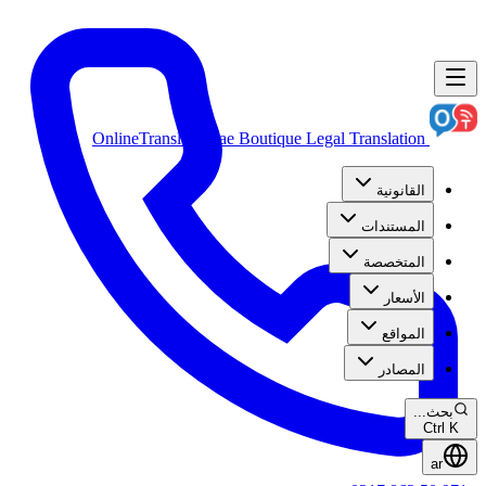
OnlineTranslation.ae
Boutique Legal Translation
القانونية
المستندات
المتخصصة
الأسعار
المواقع
المصادر
بحث...
Ctrl K
ar