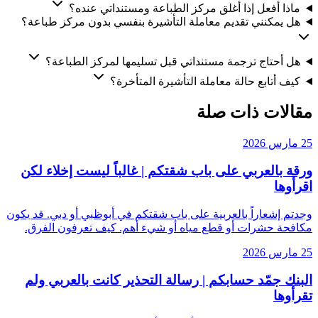
ماذا أفعل إذا أغلق مركز الطباعة ومستنداتي عنده؟
هل يمكنني تقديم معاملة التأشيرة بنفسي بدون مركز طباعة؟
هل أحتاج ترجمة مستنداتي قبل تسليمها لمركز الطباعة؟
كيف أتابع حالة معاملة التأشيرة المتأخرة؟
مقالات ذات صلة
25 مارس 2026
ورقة بالعربي على باب شقتكم | غالباً ليست إخلاء لكن
اقرأوها
وجدتم إشعاراً بالعربية على باب شقتكم في أبوظبي أو دبي. قد يكون
مكافحة حشرات أو قطع مياه أو شيء أهم. كيف تعرفون الفرق.
25 مارس 2026
البنك جمّد حسابكم | رسالة التحذير كانت بالعربي ولم
تقرأوها