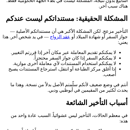
أسابيع بدون نتيجة، المشكلة ليست في بطء الجهة الحكومية فقط.
هناك سبب آخر.
المشكلة الحقيقية: مستنداتكم ليست عندكم
التأخير مزعج. لكن المشكلة الأكبر هي أن مستنداتكم الأصلية —
جواز السفر أو شهادة الميلاد أو
عقد الزواج
— في يد شخص آخر. هذا
يعني:
لا يمكنكم تقديم المعاملة عبر مكان آخر إذا قررتم التغيير.
لا يمكنكم السفر إذا كان جواز السفر محتجزاً.
لا يمكنكم استخدام المستندات لأي معاملة أخرى موازية.
إذا أغلق مركز الطباعة أو انتقل، استرجاع المستندات يصبح
أصعب.
أنتم في وضع ضعيف لأنكم سلّمتم الأصل بدلاً من نسخة. وهذا ما
يحدث لكثير من المقيمين في أبوظبي ودبي.
أسباب التأخير الشائعة
في معظم الحالات، التأخير ليس عشوائياً. السبب عادة واحد من
هذه: