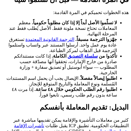
هذه الخطوات تحميكم في المرة القادمة:
لا تسلّموا الأصل أبداً إلا إذا كان مطلوباً حكومياً.
معظم
المعاملات تحتاج نسخة ملونة فقط. الأصل يُطلب فقط عند
المرحلة النهائية.
جهّزوا الترجمة مسبقاً.
الترجمة القانونية المعتمدة
تستغرق
عادة يوم عمل واحد. أرسلوا المستند عبر واتساب واستلموا
الترجمة قبل الذهاب لمركز الطباعة.
تأكدوا من
سلسلة التصديق
الكاملة.
إذا كانت مستنداتكم
صادرة من خارج الإمارات، تحققوا أنها مصدّقة حسب
المطلوب — سواء أبوستيل أو تصديق سفارة + وزارة
الخارجية.
اطلبوا إيصالاً مفصلاً.
الإيصال يجب أن يحمل اسم المستندات
المُسلَّمة ونوع المعاملة والتاريخ المتوقع للإنجاز.
اطلبوا رقم الطلب الحكومي خلال ٤٨ ساعة.
إذا مرت ٤٨
ساعة بدون رقم طلب رسمي، تابعوا فوراً.
البديل: تقديم المعاملة بأنفسكم
كثير من معاملات التأشيرة والإقامة يمكن تقديمها مباشرة عبر
التطبيقات الحكومية. تطبيق ICP يقبل طلبات
تأشيرات الإقامة