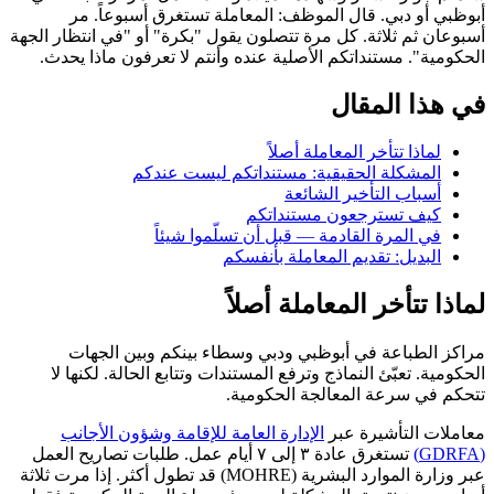
أبوظبي أو دبي. قال الموظف: المعاملة تستغرق أسبوعاً. مر
أسبوعان ثم ثلاثة. كل مرة تتصلون يقول "بكرة" أو "في انتظار الجهة
الحكومية". مستنداتكم الأصلية عنده وأنتم لا تعرفون ماذا يحدث.
في هذا المقال
لماذا تتأخر المعاملة أصلاً
المشكلة الحقيقية: مستنداتكم ليست عندكم
أسباب التأخير الشائعة
كيف تسترجعون مستنداتكم
في المرة القادمة — قبل أن تسلّموا شيئاً
البديل: تقديم المعاملة بأنفسكم
لماذا تتأخر المعاملة أصلاً
مراكز الطباعة في أبوظبي ودبي وسطاء بينكم وبين الجهات
الحكومية. تعبّئ النماذج وترفع المستندات وتتابع الحالة. لكنها لا
تتحكم في سرعة المعالجة الحكومية.
معاملات التأشيرة عبر
الإدارة العامة للإقامة وشؤون الأجانب
(GDRFA)
تستغرق عادة ٣ إلى ٧ أيام عمل. طلبات تصاريح العمل
عبر وزارة الموارد البشرية (MOHRE) قد تطول أكثر. إذا مرت ثلاثة