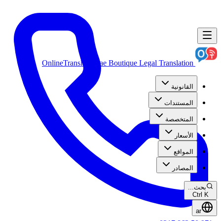
OnlineTranslation.ae
Boutique Legal Translation
القانونية
المستندات
المتخصصة
الأسعار
المواقع
المصادر
بحث...
Ctrl K
ar