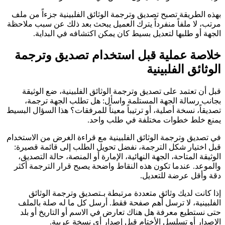
بهذه الطريقة تصبح تصديق وترجمة الوثائق الفلبينية جزءاً من ملف
مرتب، لا ملفاً منفرداً يترك العميل يبحث بعد ذلك عن سبب ملاحظة
الجهة أو طلبها لتعديل بسيط كان يمكن اكتشافه في البداية.
خلاصة عملية قبل استخدام تصديق وترجمة
الوثائق الفلبينية
قبل أن تعتمد على تصديق وترجمة الوثائق الفلبينية، ضع الوثيقة
بجانب رسالة الجهة المستلمة واسأل: هل تطلب الجهة ترجمة،
تصديقاً، نسخة أصلية، أو ترتيباً معيناً للمرفقات؟ هذا السؤال البسيط
يمنع خلط خطوات مختلفة في طلب واحد.
في تصديق وترجمة الوثائق الفلبينية مع قراءة الغرض من الاستخدام
قبل اختيار شكل الترجمة، نفضل تحويل الطلب إلى قائمة قصيرة:
الوثيقة المتاحة، الجهة النهائية، الإمارة أو المنصة، حالة التصديق،
والموعد. عندما تكون هذه النقاط واضحة يصبح قرار الترجمة أكثر
دقة وأقل عرضة للتعديل.
إذا كانت لديك وثائق متعددة مرتبطة بـتصديق وترجمة الوثائق
الفلبينية، لا ترسل أهم صفحة فقط. أرسل كل ما له صلة بالملف
حتى نستطيع معرفة هل هناك تعارض في الاسم أو التاريخ أو بلد
الإصدار أو تسلسل الأختام قبل إصدار أي نسخة عربية.