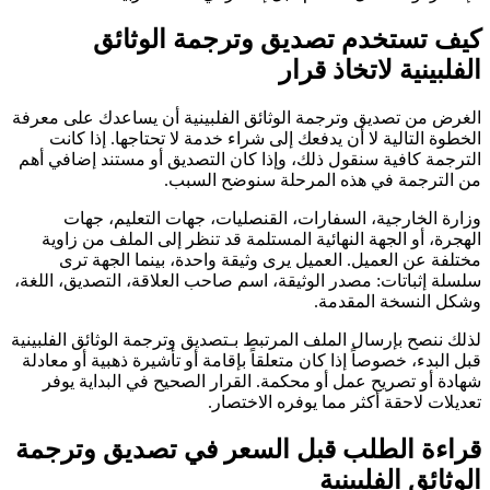
كيف تستخدم تصديق وترجمة الوثائق
الفلبينية لاتخاذ قرار
الغرض من تصديق وترجمة الوثائق الفلبينية أن يساعدك على معرفة
الخطوة التالية لا أن يدفعك إلى شراء خدمة لا تحتاجها. إذا كانت
الترجمة كافية سنقول ذلك، وإذا كان التصديق أو مستند إضافي أهم
من الترجمة في هذه المرحلة سنوضح السبب.
وزارة الخارجية، السفارات، القنصليات، جهات التعليم، جهات
الهجرة، أو الجهة النهائية المستلمة قد تنظر إلى الملف من زاوية
مختلفة عن العميل. العميل يرى وثيقة واحدة، بينما الجهة ترى
سلسلة إثباتات: مصدر الوثيقة، اسم صاحب العلاقة، التصديق، اللغة،
وشكل النسخة المقدمة.
لذلك ننصح بإرسال الملف المرتبط بـتصديق وترجمة الوثائق الفلبينية
قبل البدء، خصوصاً إذا كان متعلقاً بإقامة أو تأشيرة ذهبية أو معادلة
شهادة أو تصريح عمل أو محكمة. القرار الصحيح في البداية يوفر
تعديلات لاحقة أكثر مما يوفره الاختصار.
قراءة الطلب قبل السعر في تصديق وترجمة
الوثائق الفلبينية