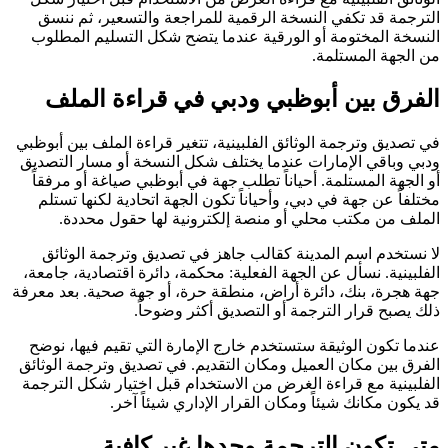
الترجمة قد تكفي النسخة الرقمية للمراجعة والتسعير، ثم ننسق
النسخة المختومة أو الورقية عندما يتضح شكل التسليم المطلوب
من الجهة المستلمة.
الفرق بين أبوظبي ودبي في قراءة الملف
في تصديق وترجمة الوثائق الفلبينية، تتغير قراءة الملف بين أبوظبي
ودبي وباقي الإمارات عندما يختلف شكل النسخة أو مسار التصديق
أو الجهة المستلمة. أحياناً تطلب جهة في أبوظبي صياغة أو مرفقاً
مختلفاً عن جهة في دبي، وأحياناً تكون الجهة اتحادية لكنها تستلم
الملف من مكتب محلي أو منصة إلكترونية لها حقول محددة.
لا نستخدم اسم المدينة كقالب جاهز في تصديق وترجمة الوثائق
الفلبينية. نسأل عن الجهة الفعلية: محكمة، دائرة اقتصادية، جامعة،
جهة هجرة، بنك، دائرة أراض، منطقة حرة، أو جهة صحية. بعد معرفة
ذلك يصبح قرار الترجمة أو التصديق أكثر وضوحاً.
عندما تكون الوثيقة ستستخدم خارج الإمارة التي تقيم فيها، نوضح
الفرق بين مكان العميل ومكان التقديم. في تصديق وترجمة الوثائق
الفلبينية مع قراءة الغرض من الاستخدام قبل اختيار شكل الترجمة
قد يكون مكانك شيئاً ومكان القرار الإداري شيئاً آخر.
متى تكون الترجمة وحدها غير كافية