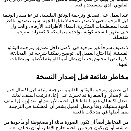
القانوني الذي ستستخدم فيه.
عند العمل على تصديق وترجمة الوثائق الفلبينية، قراءة مسار الوثيقة
قبل الترجمة حتى لا تصدر نسخة لا تقبلها الجهة بسبب تصديق ناقص.
نثبت المصطلحات المتكررة، أسماء الأطراف، الأرقام، والجداول
حتى تظهر النسخة كوثيقة واحدة متماسكة لا كفقرات مترجمة
منفصلة.
لا نضيف شرحاً غير موجود في الأصل داخل تصديق وترجمة الوثائق
الفلبينية. إذا احتاج العميل إلى توضيح، يمكننا شرحه في المحادثة،
لكن النص المختوم يجب أن يظل أميناً للوثيقة الأصلية ومتطلبات
الجهة.
مخاطر شائعة قبل إصدار النسخة
في تصديق وترجمة الوثائق الفلبينية، ترجمة وثيقة قبل اكتمال ختم
بلد الإصدار أو السفارة قد تجبرك على إعادة ترتيب الملف. لذلك
نفضل اكتشاف هذه النقاط قبل الختم، لأن تعديلها بعد إرسال الملف
للجهة يستهلك وقتاً ويجعل العميل يشعر أن المشكلة في الترجمة
بينما أصلها في مدخلات ناقصة.
من المخاطر أيضاً أن تكون الصورة مائلة أو مضغوطة أو مأخوذة من
شاشة، أو أن يكون جزء من الختم خارج الإطار، أو أن تختلف لغة