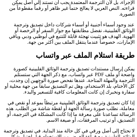
الإجراء، بل لأن الترجمة المعتمدة يجب أن تستند إلى أصل يمكن
قراءته. النص العربي لا يعالج ختماً غير ظاهر أو رقماً مقطوعاً من
الصورة.
عند وجود أسماء أجنبية أو أسماء شركات داخل تصديق وترجمة
الوثائق الفلبينية، نفضل مطابقتها مع جواز السفر أو الرخصة أو
الهوية. الهدف هو تثبيت تهجئة قابلة للتتبع في أبوظبي ودبي وباقي
الإمارات، خصوصاً عندما ينتقل الملف بين أكثر من جهة.
طريقة استلام الملف عبر واتساب
يمكن إرسال مستندات تصديق وترجمة الوثائق الفلبينية كصورة
واضحة أو ملف PDF عبر واتساب، مع ذكر الجهة التي ستستلم
الترجمة والمهلة المتاحة. عندها نفحص صورة الوجهين إن وجدت،
كل الأختام، بلد الاستخدام، وهل تم التصديق سابقاً من جهة محلية أو
سفارة ونخبرك إن كانت المعلومات كافية للتسعير والبدء.
إذا كان تصديق وترجمة الوثائق الفلبينية مرتبطاً بموعد أو نقص في
معاملة، نطلب صورة رسالة الجهة أو لقطة شاشة من الطلب. هذه
الرسالة تساعدنا على معرفة ما إذا كانت المشكلة في الترجمة، أو
التصديق، أو ترتيب المرفقات، أو صيغة الاسم.
لا نحتاج إلى أصل ورقي في كل حالة منذ البداية. في تصديق وترجمة
الوثائق الفلبينية مع قراءة الغرض من الاستخدام قبل اختيار شكل