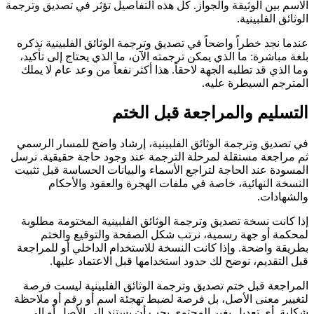
الاسم بين الوثيقة والجواز. كل هذه التفاصيل تؤثر في تصديق وترجمة
الوثائق الفلبينية.
عندما نجد خطراً واضحاً في تصديق وترجمة الوثائق الفلبينية نذكره
بلغة مباشرة: ما الذي يمكن ترجمته الآن، ما الذي يحتاج إلى تأكيد،
وما الذي قد تطلبه الجهة لاحقاً. هذا أكثر نفعاً من وعد عام لا يملك
المترجم السيطرة عليه.
التسليم والمراجعة قبل الختم
في تصديق وترجمة الوثائق الفلبينية، إرشاد واضح للمسار الرسمي
ثم مراجعة مستقلة لمرحلة الترجمة عند وجود حاجة حقيقية. نرسل
المسودة عند الحاجة لتراجع الأسماء والبيانات الحساسة قبل تثبيت
النسخة النهائية، خاصة في ملفات الهجرة والعقود والأحكام
والشهادات.
إذا كانت نسخة تصديق وترجمة الوثائق الفلبينية المختومة مطلوبة
لمحكمة أو جهة رسمية، نرتب شكل الصفحة والتوقيع والختم
بطريقة واضحة. وإذا كانت النسخة للاستخدام الداخلي أو للمراجعة
قبل التقديم، نوضح لك حدود استخدامها قبل الاعتماد عليها.
المراجعة قبل ختم تصديق وترجمة الوثائق الفلبينية ليست فرصة
لتغيير معنى الأصل، بل فرصة لضبط تهجئة اسم أو رقم أو ملاحظة
شكلية. أي تعديل يغير المحتوى يجب أن يستند إلى الأصل أو إلى