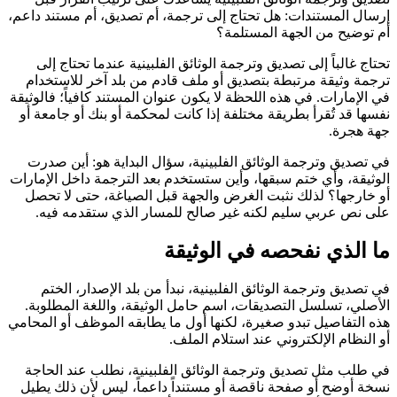
إرسال المستندات: هل تحتاج إلى ترجمة، أم تصديق، أم مستند داعم،
أم توضيح من الجهة المستلمة؟
تحتاج غالباً إلى تصديق وترجمة الوثائق الفلبينية عندما تحتاج إلى
ترجمة وثيقة مرتبطة بتصديق أو ملف قادم من بلد آخر للاستخدام
في الإمارات. في هذه اللحظة لا يكون عنوان المستند كافياً؛ فالوثيقة
نفسها قد تُقرأ بطريقة مختلفة إذا كانت لمحكمة أو بنك أو جامعة أو
جهة هجرة.
في تصديق وترجمة الوثائق الفلبينية، سؤال البداية هو: أين صدرت
الوثيقة، وأي ختم سبقها، وأين ستستخدم بعد الترجمة داخل الإمارات
أو خارجها؟ لذلك نثبت الغرض والجهة قبل الصياغة، حتى لا تحصل
على نص عربي سليم لكنه غير صالح للمسار الذي ستقدمه فيه.
ما الذي نفحصه في الوثيقة
في تصديق وترجمة الوثائق الفلبينية، نبدأ من بلد الإصدار، الختم
الأصلي، تسلسل التصديقات، اسم حامل الوثيقة، واللغة المطلوبة.
هذه التفاصيل تبدو صغيرة، لكنها أول ما يطابقه الموظف أو المحامي
أو النظام الإلكتروني عند استلام الملف.
في طلب مثل تصديق وترجمة الوثائق الفلبينية، نطلب عند الحاجة
نسخة أوضح أو صفحة ناقصة أو مستنداً داعماً، ليس لأن ذلك يطيل