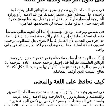
في بعض الملفات تكون تصديق وترجمة الوثائق الفلبينية خطوة
واحدة داخل سلسلة أطول تشمل تصديقاً من بلد الإصدار أو وزارة
الخارجية أو سفارة أو كاتب عدل أو جهة تعليمية. هنا نوضح حدود
الترجمة حتى لا تدفع مقابل نسخة لن تستخدمها كما هي.
في تصديق وترجمة الوثائق الفلبينية، إذا بدا أن الجهة تطلب تصديقاً
فقط أو نسخة أصلية أو إجراءاً خارج الترجمة، نوضح ذلك قبل البدء.
هذا جزء من الخدمة لأن العميل غالباً لا يعرف هل المطلوب ترجمة،
تصديق، نسخة أصلية، خطاب جهة، أو دمج أكثر من مستند في ملف
واحد.
إذا كانت الجهة قد أرسلت ملاحظة رفض تخص تصديق وترجمة
الوثائق الفلبينية، نقرأها قبل إصدار ترجمة جديدة. إعادة الترجمة بلا
فهم سبب الرفض قد تنتج ملفاً أكثر ترتيباً من حيث الشكل لكنه لا
يعالج السبب الذي أوقف المعاملة.
كيف نحافظ على اللغة والمعنى
في تصديق وترجمة الوثائق الفلبينية نستخدم مصطلحات التصديق
والقنصلية والسفارة ووزارة الخارجية وبلد الإصدار بلغة عربية
واضحة. في المستندات الرسمية لا يكفي أن تكون الجملة عربية
سليمة، بل يجب أن تظل مرتبطة بالنص الأصلي وبالغرض الإداري أو