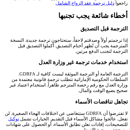
راجعوا
دليل ترجمة عقد الزواج الشامل
.
أخطاء شائعة يجب تجنبها
الترجمة قبل التصديق
إذا ترجمتم أولاً وصدقتم لاحقاً، ستحتاجون ترجمة جديدة. النسخة
المترجمة يجب أن تُظهر أختام التصديق. أكملوا التصديق قبل
الترجمة لتجنب الدفع مرتين.
استخدام خدمات ترجمة غير وزارة العدل
الترجمة العامة أو الترجمة الموثقة ليست كافية لـ GDRFA.
السلطات الحكومية الإماراتية تتطلب ترجمة قانونية معتمدة من
وزارة العدل مع رقم رخصة المترجم ظاهراً. استخدام اعتماد غير
صحيح يضيع الوقت والمال.
تجاهل تناقضات الأسماء
لا تفترضوا أن GDRFA ستتغاضى عن اختلافات الهجاء الصغيرة. لن
تفعل. عالجوا مشاكل الأسماء قبل التقديم. الخيارات تشمل
توكيل
للتصحيحات، إفادات تعلن تطابق الأسماء، أو الحصول على شهادات
مصححة من جهة الإصدار.