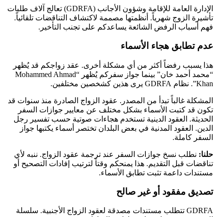
الإدارة العامة للإقامة وشؤون الأجانب (GDRFA) تعالج آلاف طلبات
تأشيرة الزوج شهرياً. أنظمتها مصممة لاكتشاف التناقضات تلقائياً.
فهم أسباب الرفض الشائعة يساعدكم على تجنب التأخير.
عدم تطابق هجاء الأسماء
هذا يسبب رفضاً أكثر من أي مشكلة أخرى. عقد زواجكم قد يُظهر
“محمد أحمد خان” بينما جواز سفركم يُظهر “Mohammed Ahmad
Khan”. نظام GDRFA يرى هذين كشخصين مختلفين.
المشكلة غالباً تبدأ من المصدر. عقود الزواج الصادرة منذ سنوات قد
تكون قد كتبت الأسماء بشكل مختلف عن معايير جوازات السفر
الحديثة. العقود الدينية تستخدم هجاءات صوتية حسب تفسير رجل
الدين. العقود المدنية في بعض البلدان تختصر أسماء يكتبها جواز
السفر كاملة.
حلنا:
نطلب نسخ جوازات السفر عند ترجمة عقود الزواج. ننبه لأي
تناقضات قبل التقديم. هذا يمنحكم وقتاً لترتيب إفادات التصحيح أو
مستندات داعمة تثبت تطابق الأسماء.
تصديق مفقود أو غير صالح
GDRFA تتطلب مستندات مصدقة لعقود الزواج الأجنبية. سلسلة