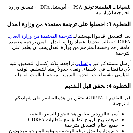
للشهادات
الفلبينية
: توثيق PSA ← أبوستيل DFA ← تصديق وزارة
الخارجية الإماراتية.
الخطوة 3: احصلوا على ترجمة معتمدة من وزارة العدل
بعد التصديق، قدموا المستند لـ
الترجمة المعتمدة من وزارة العدل
.
GDRFA تتطلب تحديداً اعتماد وزارة العدل—ليس ترجمة معتمدة
عامة. رقم رخصة المترجم من وزارة العدل يجب أن يظهر على
الترجمة.
أرسل مستندكم عبر
واتساب
. نراجعه، نؤكد اكتمال التصديق، ننبه
لأي تناقضات في الأسماء، ونقدم جدولاً زمنياً للتسليم. الوقت
القياسي 2-4 ساعات. الخدمة السريعة متاحة للطلبات العاجلة.
الخطوة 4: تحقق قبل التقديم
قبل التقديم لـ GDRFA، تحقق من هذه العناصر على شهادتكم
المترجمة:
أسماء الزوجين تطابق هجاء جواز السفر بالضبط
صيغة تاريخ الزواج تتطابق مع متطلبات GDRFA
جميع أختام التصديق مترجمة
ختم وزارة العدل ورقم الرخصة وتوقيع المترجم موجودون