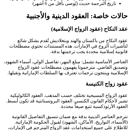
تاريخ الترجمة حديث (يُوصى بأقل من 6 أشهر)
حالات خاصة: العقود الدينية والأجنبية
عقد النكاح (عقود الزواج الإسلامية)
عقود النكاح من باكستان والهند وبنغلاديش تُقدم بشكل شائع
لتأشيرات الزوج في الإمارات. هذه المستندات تحتوي مصطلحات
قانونية إسلامية محددة يجب ترجمتها بدقة.
العناصر الأساسية تشمل: مبلغ المهر، تفاصيل الولي، أسماء الشهود،
وتصديق القاضي. مترجمونا يفهمون مصطلحات عقود الزواج
الإسلامية وينتجون ترجمات تعترف بها السلطات الإماراتية وتقبلها.
عقود زواج الكنيسة
عقود الزواج المسيحية تختلف حسب المذهب. العقود الكاثوليكية
تشير لأحكام القانون الكنسي. العقود البروتستانتية قد تكون أبسط.
العقود الأرثوذكسية تتبع صيغاً محددة.
نترجم العناصر الدينية بدقة مع ضمان تنسيق التفاصيل القانونية
(الأسماء، التواريخ، الأماكن، الشهود) لقبول الحكومة الإماراتية.
للاطلاع على جميع استخدامات عقد الزواج المترجم في الإمارات،