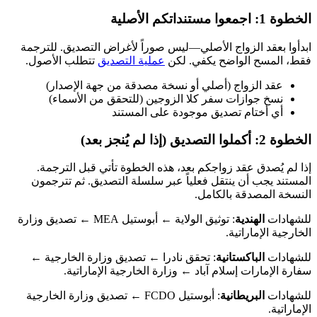
الخطوة 1: اجمعوا مستنداتكم الأصلية
ابدأوا بعقد الزواج الأصلي—ليس صوراً لأغراض التصديق. للترجمة
فقط، المسح الواضح يكفي. لكن
عملية التصديق
تتطلب الأصول.
عقد الزواج (أصلي أو نسخة مصدقة من جهة الإصدار)
نسخ جوازات سفر كلا الزوجين (للتحقق من الأسماء)
أي أختام تصديق موجودة على المستند
الخطوة 2: أكملوا التصديق (إذا لم يُنجز بعد)
إذا لم يُصدق عقد زواجكم بعد، هذه الخطوة تأتي قبل الترجمة.
المستند يجب أن ينتقل فعلياً عبر سلسلة التصديق. ثم تترجمون
النسخة المصدقة بالكامل.
للشهادات
الهندية
: توثيق الولاية ← أبوستيل MEA ← تصديق وزارة
الخارجية الإماراتية.
للشهادات
الباكستانية
: تحقق نادرا ← تصديق وزارة الخارجية ←
سفارة الإمارات إسلام آباد ← وزارة الخارجية الإماراتية.
للشهادات
البريطانية
: أبوستيل FCDO ← تصديق وزارة الخارجية
الإماراتية.