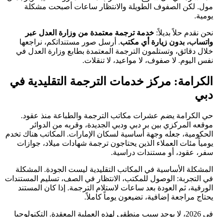
مول. لكن الصفوف الطويلة والانتظار ساعات أصبحت مشكلة
يومية.
نحن نقدم حلاً بديلاً:
خدمة ترجمة معتمدة من وزارة العدل عبر
واتساب، بدون زيارة أي مكتب
. أرسل صور مستنداتكم، نراجعها
خلال دقائق، وتستلمون الترجمة المعتمدة بطابع وزارة العدل في
نفس اليوم. لا صفوف، لا مواعيد، لا تنقلات.
الكرامة: مركز خدمات الترجمة التقليدية في
دبي
حي الكرامة يضم عشرات مكاتب الترجمة والطباعة منذ عقود.
موقعه المركزي بين بر دبي ودبي الجديدة، وقربه من الدوائر
الحكومية، جعله وجهة أساسية لسكان الإمارات. المكاتب هناك تخدم
يومياً مئات العملاء الذين يحتاجون ترجمة شهادات ميلاد، جوازات
سفر، عقود، أو مستندات دراسية.
المشكلة الأساسية في المكاتب التقليدية ليست الجودة. المشكلة
في التجربة: الوصول للمكتب، الانتظار في الصف، تسليم المستندات
الورقية، ثم العودة بعد ساعات لاستلام الترجمة. إذا كان المستند
يحتاج مراجعة إضافية، تضيعون يوماً كاملاً.
في 2026، لا يوجد سبب منطقي لهذه العملية المعقدة. التكنولوجيا