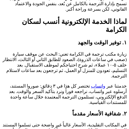
تسمح بإدارة الترجمة بالكامل عن بُعد، بنفس الجودة والاعتماد
القانوني، لكن بسرعة وراحة أكبر.
لماذا الخدمة الإلكترونية أنسب لسكان
الكرامة
١. توفير الوقت والجهد
زيارة مكتب ترجمة في الكرامة تعني: البحث عن موقف سيارة
(صعب في ساعات الذروة)، الصعود للطابق الثاني أو الثالث، الانتظار
خلف ٥-١٠ عملاء، ثم شرح احتياجكم لموظف الاستقبال. بعد
التسليم، تعودون للمنزل أو العمل، ثم ترجعون بعد ساعات لاستلام
الترجمة.
خدمتنا عبر
واتساب
تختصر كل هذا في ٣ دقائق: صوروا المستند،
أرسلوه عبر واتساب، نراجعه فوراً ونرد بتأكيد السعر والوقت. بعد
الدفع الإلكتروني، تستلمون الترجمة المعتمدة خلال ساعة واحدة
للمستندات القياسية.
٢. شفافية الأسعار مقدماً
في المكاتب التقليدية، الأسعار غالباً غير واضحة حتى تسلموا المستند