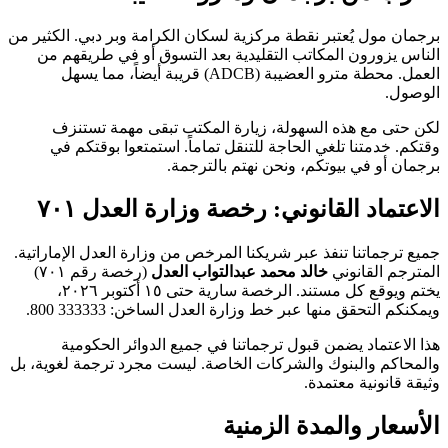
برجمان مول يُعتبر نقطة مركزية لسكان الكرامة وبر دبي. الكثير من
الناس يزورون المكاتب التقليدية بعد التسوق أو في طريقهم من
العمل. محطة مترو العضيبة (ADCB) قريبة أيضاً، مما يسهل
الوصول.
لكن حتى مع هذه السهولة، زيارة المكتب تبقى مهمة تستنزف
وقتكم. خدمتنا تلغي الحاجة للتنقل تماماً. استمتعوا بوقتكم في
برجمان أو في بيوتكم، ونحن نهتم بالترجمة.
الاعتماد القانوني: رخصة وزارة العدل ٧٠١
جميع ترجماتنا تنفذ عبر شريكنا المرخص من وزارة العدل الإماراتية.
المترجم القانوني
خالد محمد عبدالتواب العدل
(رخصة رقم ٧٠١)
يختم ويوقع كل مستند. الرخصة سارية حتى ١٥ أكتوبر ٢٠٢٦،
ويمكنكم التحقق منها عبر خط وزارة العدل الساخن:
800 333333
.
هذا الاعتماد يضمن قبول ترجماتنا في جميع الدوائر الحكومية
والمحاكم والبنوك والشركات الخاصة. ليست مجرد ترجمة لغوية، بل
وثيقة قانونية معتمدة.
الأسعار والمدة الزمنية