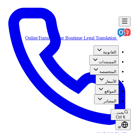
OnlineTranslation.ae
Boutique Legal Translation
القانونية
المستندات
المتخصصة
الأسعار
المواقع
المصادر
بحث...
Ctrl K
ar