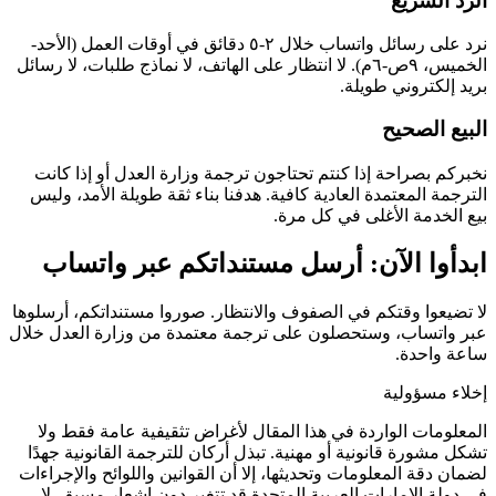
الرد السريع
نرد على رسائل واتساب خلال ٢-٥ دقائق في أوقات العمل (الأحد-
الخميس، ٩ص-٦م). لا انتظار على الهاتف، لا نماذج طلبات، لا رسائل
بريد إلكتروني طويلة.
البيع الصحيح
نخبركم بصراحة إذا كنتم تحتاجون ترجمة وزارة العدل أو إذا كانت
الترجمة المعتمدة العادية كافية. هدفنا بناء ثقة طويلة الأمد، وليس
بيع الخدمة الأغلى في كل مرة.
ابدأوا الآن: أرسل مستنداتكم عبر واتساب
لا تضيعوا وقتكم في الصفوف والانتظار. صوروا مستنداتكم، أرسلوها
عبر واتساب، وستحصلون على ترجمة معتمدة من وزارة العدل خلال
ساعة واحدة.
إخلاء مسؤولية
المعلومات الواردة في هذا المقال لأغراض تثقيفية عامة فقط ولا
تشكل مشورة قانونية أو مهنية. تبذل أركان للترجمة القانونية جهدًا
لضمان دقة المعلومات وتحديثها، إلا أن القوانين واللوائح والإجراءات
في دولة الإمارات العربية المتحدة قد تتغير دون إشعار مسبق. لا