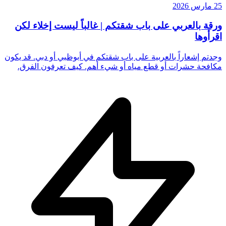
25 مارس 2026
ورقة بالعربي على باب شقتكم | غالباً ليست إخلاء لكن
اقرأوها
وجدتم إشعاراً بالعربية على باب شقتكم في أبوظبي أو دبي. قد يكون
مكافحة حشرات أو قطع مياه أو شيء أهم. كيف تعرفون الفرق.