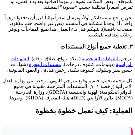
للموظف. بعض المكاتب تضيف رسوماً إضافية بعد بدء العمل، أو
تفرض أسعاراً مختلفة حسب “صعوبة” المستند.
نحن نراجع مستنداتكم أولاً، ونرسل سعراً نهائياً قبل أن تدفعوا درهماً
واحداً. إذا وجدنا مشكلة في المستند (نص غير واضح، ختم مفقود،
صفحات ناقصة)، ننبهكم قبل بدء العمل. هذا يمنع المفاجآت ويوفر
رحلات إضافية للمكتب.
٣. تغطية جميع أنواع المستندات
نترجم
الشهادات الشخصية
(ميلاد، زواج، طلاق، وفاة)،
الشهادات
الدراسية
(دبلومات، كشوف درجات)،
مستندات الهجرة
(شهادات
حسن سير وسلوك، كشوف بنكية، رخص قيادة)، والعقود القانونية.
كل ترجمة تحمل ختم وتوقيع مترجم قانوني مرخص من وزارة العدل
الإماراتية (رخصة ٧٠١). المستندات المترجمة مقبولة في جميع
الدوائر الحكومية: الهوية والجنسية (GDRFA)، وزارة الخارجية
(MOFA)، دائرة الأراضي (DLD)، هيئة المعرفة (KHDA)، وغيرها.
العملية: كيف نعمل خطوة بخطوة