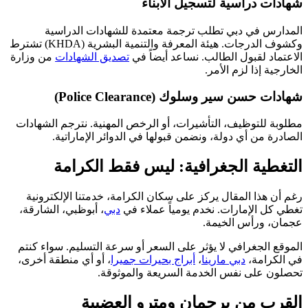
شهادات دراسية لتسجيل الأبناء
المدارس في دبي تطلب ترجمة معتمدة للشهادات الدراسية
وكشوف الدرجات. هيئة المعرفة والتنمية البشرية (KHDA) تشترط
الاعتماد لقبول الطالب. نساعد أيضاً في
تصديق الشهادات
من وزارة
الخارجية إذا لزم الأمر.
شهادات حسن سير وسلوك (Police Clearance)
مطلوبة للتوظيف، التأشيرات، أو الرخص المهنية. نترجم الشهادات
الصادرة من أي دولة، ونضمن قبولها في الدوائر الإماراتية.
التغطية الجغرافية: ليس فقط الكرامة
رغم أن هذا المقال يركز على سكان الكرامة، خدمتنا الإلكترونية
تغطي كل الإمارات. نخدم يومياً عملاء في
دبي
، أبوظبي، الشارقة،
عجمان، ورأس الخيمة.
الموقع الجغرافي لا يؤثر على السعر أو سرعة التسليم. سواء كنتم
في الكرامة،
دبي مارينا
،
أبراج بحيرات جميرا
، أو أي منطقة أخرى،
تحصلون على نفس الخدمة السريعة والموثوقة.
القرب من برجمان ومترو العضيبة