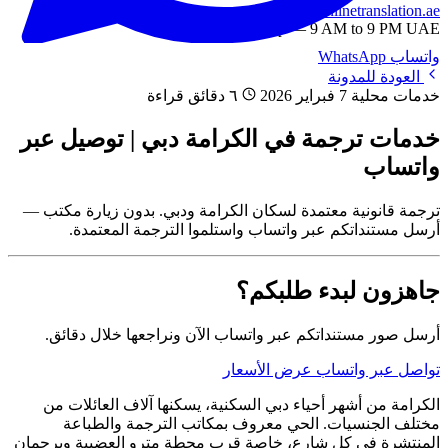
info@onlinetranslation.ae
WhatsApp — 9 AM to 9 PM UAE
واتساب
WhatsApp
العودة للمدونة
خدمات محلية
7 فبراير 2026
٦ دقائق قراءة
خدمات ترجمة في الكرامة دبي | توصيل عبر
واتساب
ترجمة قانونية معتمدة لسكان الكرامة ودبي. بدون زيارة مكتب —
أرسل مستنداتكم عبر واتساب واستلموا الترجمة المعتمدة.
جاهزون لبدء طلبكم؟
أرسل صور مستنداتكم عبر واتساب الآن ونراجعها خلال دقائق.
تواصل عبر واتساب
عرض الأسعار
الكرامة من أشهر أحياء دبي السكنية، يسكنها آلاف العائلات من
مختلف الجنسيات. الحي معروف بمكاتب الترجمة والطباعة
المنتشرة في كل شارع، خاصة قرب محطة مترو العضيبة وبرجمان