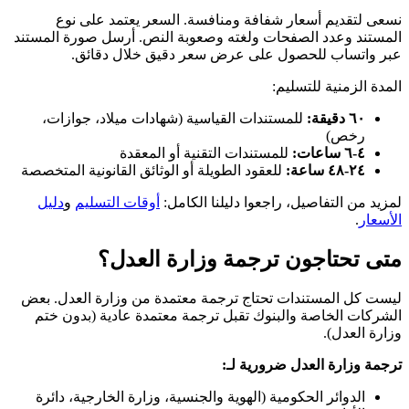
نسعى لتقديم أسعار شفافة ومنافسة. السعر يعتمد على نوع
المستند وعدد الصفحات ولغته وصعوبة النص. أرسل صورة المستند
عبر واتساب للحصول على عرض سعر دقيق خلال دقائق.
المدة الزمنية للتسليم:
٦٠ دقيقة:
للمستندات القياسية (شهادات ميلاد، جوازات،
رخص)
٤-٦ ساعات:
للمستندات التقنية أو المعقدة
٢٤-٤٨ ساعة:
للعقود الطويلة أو الوثائق القانونية المتخصصة
لمزيد من التفاصيل، راجعوا دليلنا الكامل:
أوقات التسليم
و
دليل
الأسعار
.
متى تحتاجون ترجمة وزارة العدل؟
ليست كل المستندات تحتاج ترجمة معتمدة من وزارة العدل. بعض
الشركات الخاصة والبنوك تقبل ترجمة معتمدة عادية (بدون ختم
وزارة العدل).
ترجمة وزارة العدل ضرورية لـ:
الدوائر الحكومية (الهوية والجنسية، وزارة الخارجية، دائرة