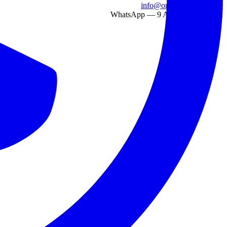
info@onlinetranslation.ae
WhatsApp — 9 AM to 9 PM UAE